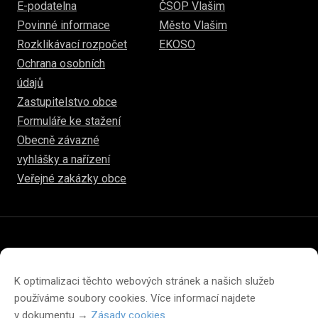
E-podatelna
ČSOP Vlašim
Povinné informace
Město Vlašim
Rozklikávací rozpočet
EKOSO
Ochrana osobních
údajů
Zastupitelstvo obce
Formuláře ke stažení
Obecně závazné
vyhlášky a nařízení
Veřejné zakázky obce
© 2026
www.hulice.cz
Prohlášení o přístupnosti
Prohlášení o ochraně soukromí
K optimalizaci těchto webových stránek a našich služeb
Zásady cookies (EU)
používáme soubory cookies. Více informací najdete
v dokumentu →
Zásady cookies