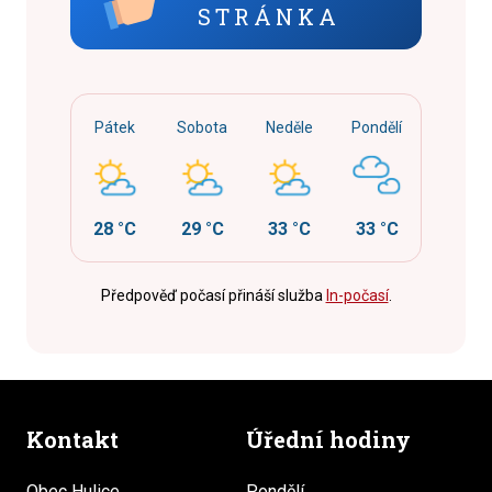
STRÁNKA
Pátek
Sobota
Neděle
Pondělí
28 °C
29 °C
33 °C
33 °C
Předpověď počasí přináší služba
In-počasí
.
Kontakt
Úřední hodiny
Obec Hulice
Pondělí