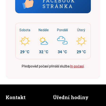
FACEBOOK
STRÁNKA
Sobota
Neděle
Pondělí
Úterý
29 °C
32 °C
34 °C
29 °C
Předpověď počasí přináší služba
In-počasí
.
Kontakt
Úřední hodiny