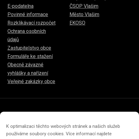
E-podatelna
ČSOP Vlašim
Povinné informace
Město Vlašim
Rozklikávací rozpočet
EKOSO
Ochrana osobních
údajů
Zastupitelstvo obce
Formuláře ke stažení
Obecně závazné
vyhlášky a nařízení
Veřejné zakázky obce
© 2026
www.hulice.cz
Prohlášení o přístupnosti
Prohlášení o ochraně soukromí
K optimalizaci těchto webových stránek a našich služeb
Zásady cookies (EU)
používáme soubory cookies. Více informací najdete