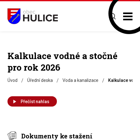
Kalkulace vodné a stočné
pro rok 2026
/
/
/
Úvod
Úřední deska
Voda a kanalizace
Kalkulace vodn
Přečíst nahlas
Dokumenty ke stažení