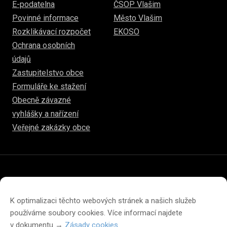
E-podatelna
ČSOP Vlašim
Povinné informace
Město Vlašim
Rozklikávací rozpočet
EKOSO
Ochrana osobních
údajů
Zastupitelstvo obce
Formuláře ke stažení
Obecně závazné
vyhlášky a nařízení
Veřejné zakázky obce
© 2026
www.hulice.cz
Prohlášení o přístupnosti
Prohlášení o ochraně soukromí
K optimalizaci těchto webových stránek a našich služeb
Zásady cookies (EU)
používáme soubory cookies. Více informací najdete
v dokumentu →
Zásady cookies