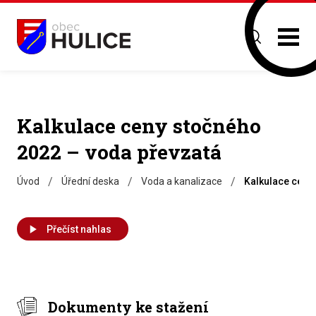
Kalkulace ceny stočného
2022 – voda převzatá
/
/
/
Úvod
Úřední deska
Voda a kanalizace
Kalkulace ceny
Přečíst nahlas
Dokumenty ke stažení