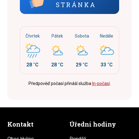
STRÁNKA
Čtvrtek
Pátek
Sobota
Neděle
28 °C
28 °C
29 °C
33 °C
Předpověď počasí přináší služba
In-počasí
.
Kontakt
Úřední hodiny
Obec Hulice
Pondělí