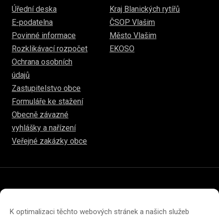
Úřední deska
Kraj Blanických rytířů
E-podatelna
ČSOP Vlašim
Povinné informace
Město Vlašim
Rozklikávací rozpočet
EKOSO
Ochrana osobních
údajů
Zastupitelstvo obce
Formuláře ke stažení
Obecně závazné
vyhlášky a nařízení
Veřejné zakázky obce
© 2026
www.hulice.cz
Prohlášení o přístupnosti
Prohlášení o ochraně soukromí
K optimalizaci těchto webových stránek a našich služeb