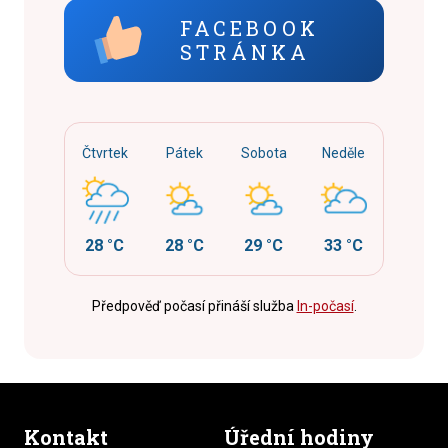
FACEBOOK
STRÁNKA
Čtvrtek
Pátek
Sobota
Neděle
28 °C
28 °C
29 °C
33 °C
Předpověď počasí přináší služba
In-počasí
.
Kontakt
Úřední hodiny