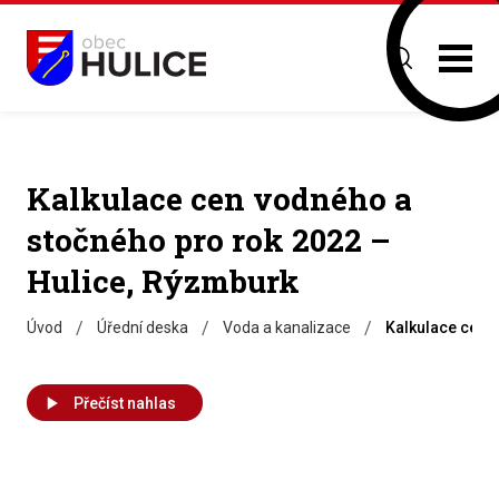
Kalkulace cen vodného a
stočného pro rok 2022 –
Hulice, Rýzmburk
/
/
/
Úvod
Úřední deska
Voda a kanalizace
Kalkulace cen 
Přečíst nahlas