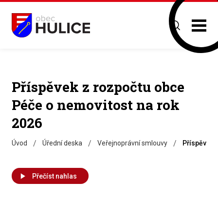
Příspěvek z rozpočtu obce
Péče o nemovitost na rok
2026
/
/
/
Úvod
Úřední deska
Veřejnoprávní smlouvy
Příspěvek 
Přečíst nahlas