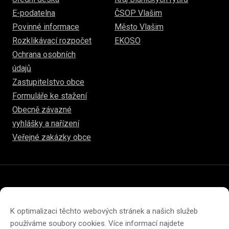
E-podatelna
ČSOP Vlašim
Povinné informace
Město Vlašim
Rozklikávací rozpočet
EKOSO
Ochrana osobních
údajů
Zastupitelstvo obce
Formuláře ke stažení
Obecně závazné
vyhlášky a nařízení
Veřejné zakázky obce
© 2026
www.hulice.cz
Prohlášení o přístupnosti
Prohlášení o ochraně soukromí
K optimalizaci těchto webových stránek a našich služeb
Zásady cookies (EU)
používáme soubory cookies. Více informací najdete