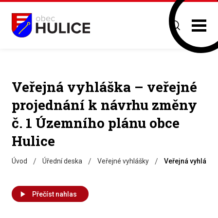
Veřejná vyhláška – veřejné
projednání k návrhu změny
č. 1 Územního plánu obce
Hulice
/
/
/
Úvod
Úřední deska
Veřejné vyhlášky
Veřejná vyhláška
Přečíst nahlas