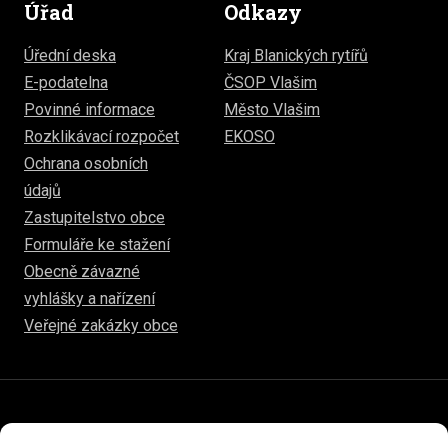
Úřad
Odkazy
Úřední deska
Kraj Blanických rytířů
E-podatelna
ČSOP Vlašim
Povinné informace
Město Vlašim
Rozklikávací rozpočet
EKOSO
Ochrana osobních
údajů
Zastupitelstvo obce
Formuláře ke stažení
Obecně závazné
vyhlášky a nařízení
Veřejné zakázky obce
© 2026
www.hulice.cz