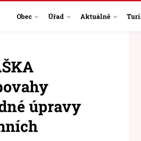
Obec
Úřad
Aktuálně
Turi
ÁŠKA
 povahy
odné úpravy
mních