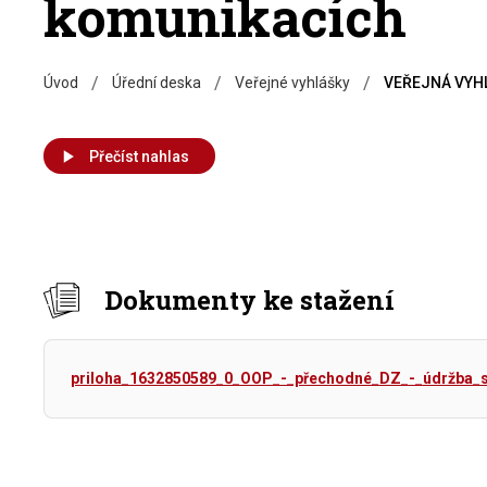
komunikacích
/
/
/
Úvod
Úřední deska
Veřejné vyhlášky
VEŘEJNÁ VYHL
Přečíst nahlas
Dokumenty ke stažení
priloha_1632850589_0_OOP_-_přechodné_DZ_-_údržba_si