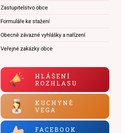
Zastupitelstvo obce
Formuláře ke stažení
 na pozemních komunikacích
Obecně závazné vyhlášky a nařízení
Veřejné zakázky obce
HLÁŠENÍ
ROZHLASU
KUCHYNĚ
VEGA
FACEBOOK