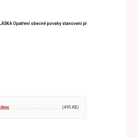
ÁŠKA Opatření obecné povahy stanovení přechodné úpravy provozu
lnic
(495 KB)