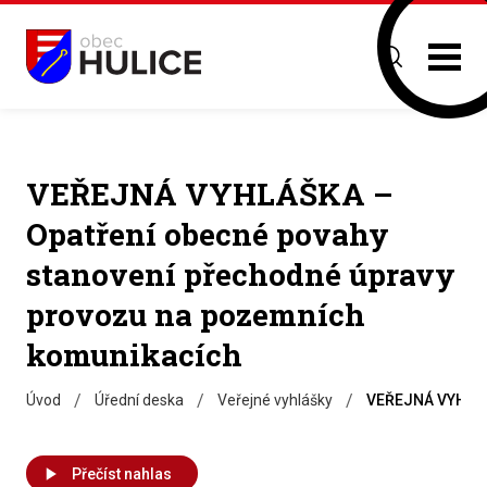
VEŘEJNÁ VYHLÁŠKA –
Opatření obecné povahy
stanovení přechodné úpravy
provozu na pozemních
komunikacích
/
/
/
Úvod
Úřední deska
Veřejné vyhlášky
VEŘEJNÁ VYHLÁŠK
Přečíst nahlas