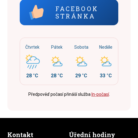
FACEBOOK
STRÁNKA
Čtvrtek
Pátek
Sobota
Neděle
28 °C
28 °C
29 °C
33 °C
Předpověď počasí přináší služba
In-počasí
.
Kontakt
Úřední hodiny