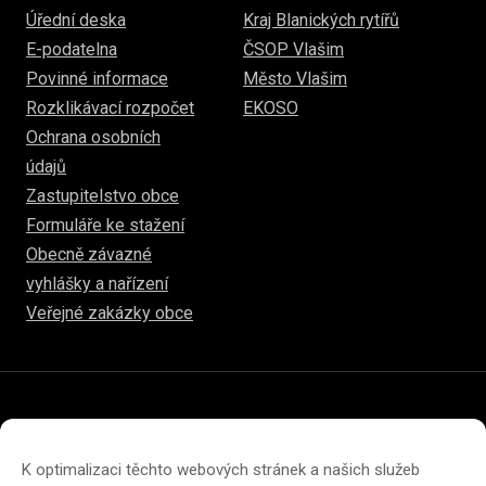
Úřední deska
Kraj Blanických rytířů
E-podatelna
ČSOP Vlašim
Povinné informace
Město Vlašim
Rozklikávací rozpočet
EKOSO
Ochrana osobních
údajů
Zastupitelstvo obce
Formuláře ke stažení
Obecně závazné
vyhlášky a nařízení
Veřejné zakázky obce
© 2026
www.hulice.cz
Prohlášení o přístupnosti
Prohlášení o ochraně soukromí
K optimalizaci těchto webových stránek a našich služeb