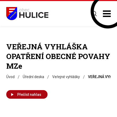
VEŘEJNÁ VYHLÁŠKA
OPATŘENÍ OBECNÉ POVAHY
MZe
/
/
/
Úvod
Úřední deska
Veřejné vyhlášky
VEŘEJNÁ VYHLÁ
Přečíst nahlas