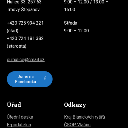
Hulice 33, 257 63
9:00 – 12:00 / 13:00 –
Trhový Štěpánov
16:00
+420 725 934 221
Středa
(úřad)
9:00 – 12:00
+420 724 181 382
(starosta)
ou.hulice@cmail.cz
Jsme na
Facebooku
Úřad
Odkazy
Úřední deska
Kraj Blanických rytířů
E-podatelna
ČSOP Vlašim