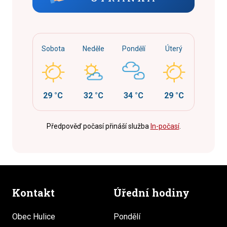
Sobota
Neděle
Pondělí
Úterý
29 °C
32 °C
34 °C
29 °C
Předpověď počasí přináší služba
In-počasí
.
Kontakt
Úřední hodiny
Obec Hulice
Pondělí