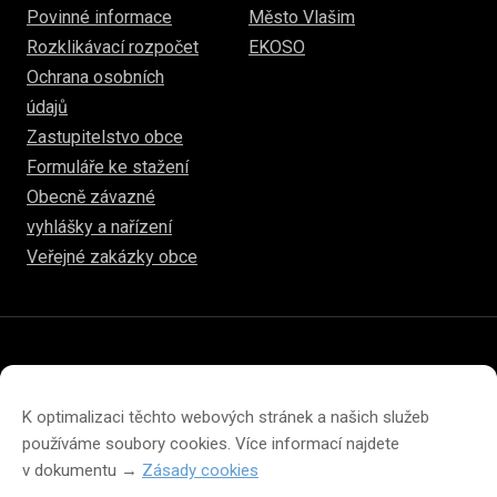
Povinné informace
Město Vlašim
Rozklikávací rozpočet
EKOSO
Ochrana osobních
údajů
Zastupitelstvo obce
Formuláře ke stažení
Obecně závazné
vyhlášky a nařízení
Veřejné zakázky obce
© 2026
www.hulice.cz
Prohlášení o přístupnosti
Prohlášení o ochraně soukromí
K optimalizaci těchto webových stránek a našich služeb
Zásady cookies (EU)
používáme soubory cookies. Více informací najdete
v dokumentu →
Zásady cookies