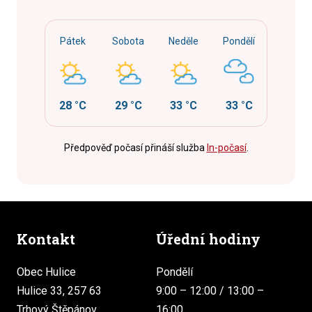
Pátek
Sobota
Neděle
Pondělí
28 °C
29 °C
33 °C
33 °C
Předpověď počasí přináší služba
In-počasí
.
Kontakt
Úřední hodiny
Obec Hulice
Pondělí
Hulice 33, 257 63
9:00 – 12:00 / 13:00 –
Trhový Štěpánov
16:00