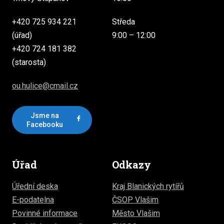
+420 725 934 221
Středa
(úřad)
9:00 – 12:00
+420 724 181 382
(starosta)
ou.hulice@cmail.cz
Jsme na
Facebooku
Úřad
Odkazy
Úřední deska
Kraj Blanických rytířů
E-podatelna
ČSOP Vlašim
Povinné informace
Město Vlašim