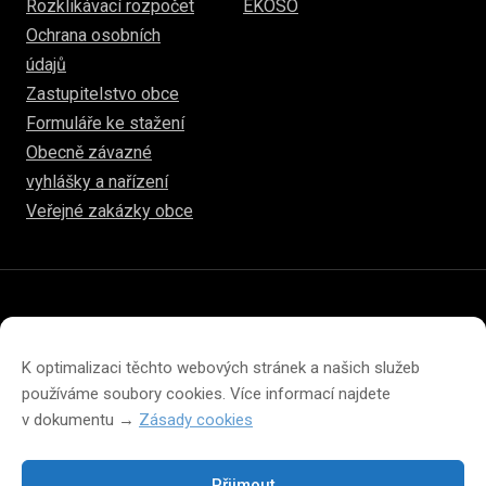
Rozklikávací rozpočet
EKOSO
Ochrana osobních
údajů
Zastupitelstvo obce
Formuláře ke stažení
Obecně závazné
vyhlášky a nařízení
Veřejné zakázky obce
© 2026
www.hulice.cz
Prohlášení o přístupnosti
Prohlášení o ochraně soukromí
K optimalizaci těchto webových stránek a našich služeb
Zásady cookies (EU)
používáme soubory cookies. Více informací najdete
v dokumentu →
Zásady cookies
Přijmout