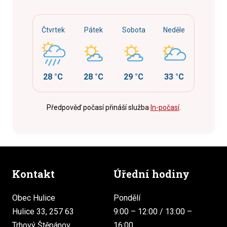
Čtvrtek
Pátek
Sobota
Neděle
28 °C
28 °C
29 °C
33 °C
Předpověď počasí přináší služba
In-počasí
.
Kontakt
Úřední hodiny
Obec Hulice
Pondělí
Hulice 33, 257 63
9:00 – 12:00 / 13:00 –
Trhový Štěpánov
16:00