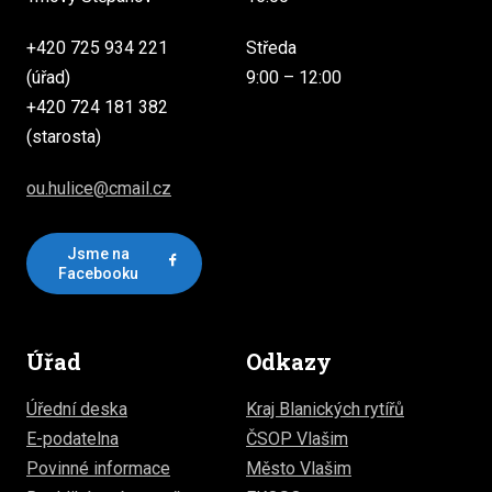
+420 725 934 221
Středa
(úřad)
9:00 – 12:00
+420 724 181 382
(starosta)
ou.hulice@cmail.cz
Jsme na
Facebooku
Úřad
Odkazy
Úřední deska
Kraj Blanických rytířů
E-podatelna
ČSOP Vlašim
Povinné informace
Město Vlašim