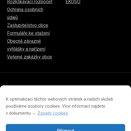
Rozklikávací rozpočet
EKOSO
Ochrana osobních
údajů
Zastupitelstvo obce
Formuláře ke stažení
Obecně závazné
vyhlášky a nařízení
Veřejné zakázky obce
© 2026
www.hulice.cz
Prohlášení o přístupnosti
Prohlášení o ochraně soukromí
K optimalizaci těchto webových stránek a našich služeb
Zásady cookies (EU)
používáme soubory cookies. Více informací najdete
v dokumentu →
Zásady cookies
Přijmout