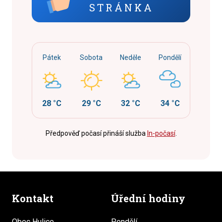
STRÁNKA
Pátek
Sobota
Neděle
Pondělí
28 °C
29 °C
32 °C
34 °C
Předpověď počasí přináší služba
In-počasí
.
Kontakt
Úřední hodiny
Obec Hulice
Pondělí