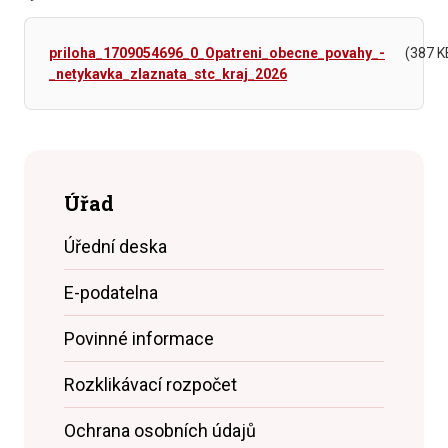
priloha_1709054696_0_Opatreni_obecne_povahy_-
(387 K
_netykavka_zlaznata_stc_kraj_2026
Úřad
Úřední deska
E-podatelna
Povinné informace
Rozklikávací rozpočet
Ochrana osobních údajů