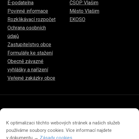
E-podatelna
ČSOP Vlašim
Povinné informace
Město Vlašim
Rozklikávací rozpočet
EKOSO
Ochrana osobních
údajů
Zastupitelstvo obce
Formuláře ke stažení
Obecně závazné
vyhlášky a nařízení
Veřejné zakázky obce
© 2026
www.hulice.cz
Prohlášení o přístupnosti
Prohlášení o ochraně soukromí
K optimalizaci těchto webových stránek a našich služeb
Zásady cookies (EU)
používáme soubory cookies. Více informací najdete
v dokumentu →
Zásady cookies