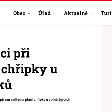
Obec
Úřad
Aktuálně
Turi
ci při
í chřipky u
áků
ři surveillanci ptačí chřipky u volně žijících ptáků