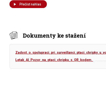
Přečíst nahlas
Dokumenty ke stažení
Zadost_o_spolupraci_pri_surveillanci_ptaci_chripky_u_vo
Letak_AI_Pozor_na_ptaci_chripku_s_QR_kodem_