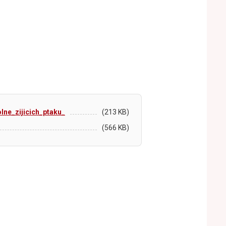
lne_zijicich_ptaku_
(213 KB)
(566 KB)