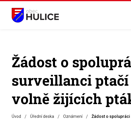
Žádost o spoluprá
surveillanci ptač
volně žijících pt
/
/
/
Úvod
Úřední deska
Oznámení
Žádost o spolupráci p