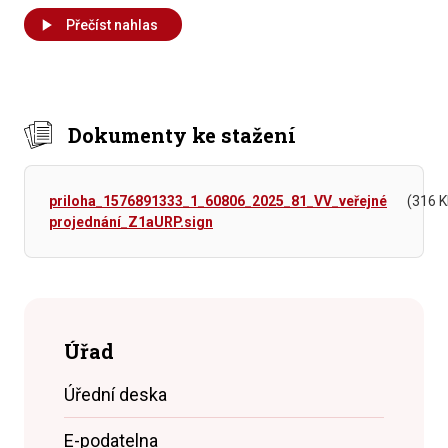
Přečíst nahlas
Dokumenty ke stažení
priloha_1576891333_1_60806_2025_81_VV_veřejné
(316 K
projednání_Z1aURP.sign
Úřad
Úřední deska
E-podatelna