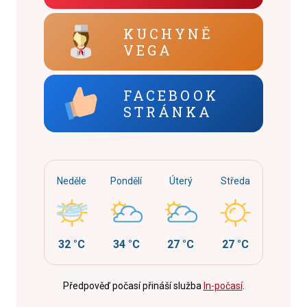
KUCHYNĚ
VEGA
FACEBOOK
STRÁNKA
Neděle
Pondělí
Úterý
Středa
32 °C
34 °C
27 °C
27 °C
Předpověď počasí přináší služba
In-počasí
.