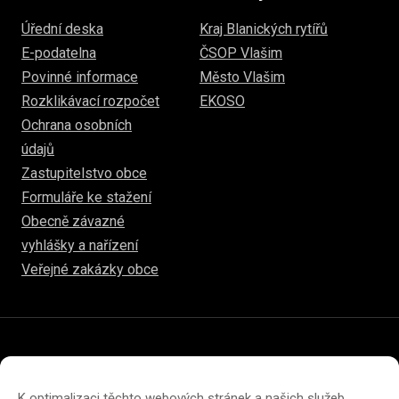
Úřední deska
Kraj Blanických rytířů
E-podatelna
ČSOP Vlašim
Povinné informace
Město Vlašim
Rozklikávací rozpočet
EKOSO
Ochrana osobních
údajů
Zastupitelstvo obce
Formuláře ke stažení
Obecně závazné
vyhlášky a nařízení
Veřejné zakázky obce
© 2026
www.hulice.cz
Prohlášení o přístupnosti
Prohlášení o ochraně soukromí
K optimalizaci těchto webových stránek a našich služeb