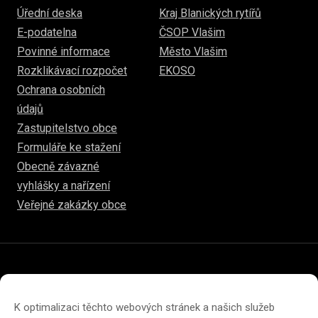
Úřední deska
Kraj Blanických rytířů
E-podatelna
ČSOP Vlašim
Povinné informace
Město Vlašim
Rozklikávací rozpočet
EKOSO
Ochrana osobních
údajů
Zastupitelstvo obce
Formuláře ke stažení
Obecně závazné
vyhlášky a nařízení
Veřejné zakázky obce
© 2026
www.hulice.cz
Prohlášení o přístupnosti
Prohlášení o ochraně soukromí
K optimalizaci těchto webových stránek a našich služeb