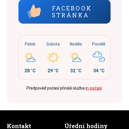
FACEBOOK
STRÁNKA
Pátek
Sobota
Neděle
Pondělí
28 °C
29 °C
32 °C
34 °C
Předpověď počasí přináší služba
In-počasí
.
Kontakt
Úřední hodiny