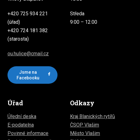
+420 725 934 221
Středa
(úřad)
9:00 – 12:00
+420 724 181 382
(starosta)
ou.hulice@cmail.cz
Jsme na
Facebooku
Úřad
Odkazy
Úřední deska
Kraj Blanických rytířů
E-podatelna
ČSOP Vlašim
Povinné informace
Město Vlašim