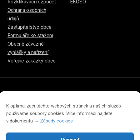
Rozklikávací rozpočet
EKOSO
Ochrana osobních
údajů
Zastupitelstvo obce
Formuláře ke stažení
Obecně závazné
vyhlášky a nařízení
Veřejné zakázky obce
© 2026
www.hulice.cz
Prohlášení o přístupnosti
Prohlášení o ochraně soukromí
K optimalizaci těchto webových stránek a našich služeb
Zásady cookies (EU)
používáme soubory cookies. Více informací najdete
v dokumentu →
Zásady cookies
Přijmout