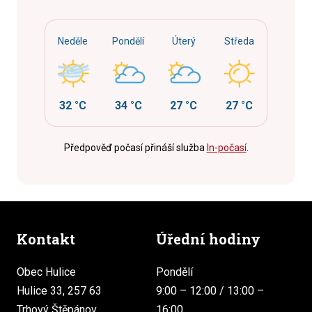
Neděle
Pondělí
Úterý
Středa
32 °C
34 °C
27 °C
27 °C
Předpověď počasí přináší služba
In-počasí
.
Kontakt
Úřední hodiny
Obec Hulice
Pondělí
Hulice 33, 257 63
9:00 – 12:00 / 13:00 –
Trhový Štěpánov
16:00