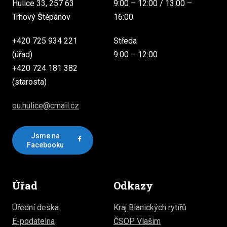
Hulice 33, 257 63
9:00 – 12:00 / 13:00 –
Trhový Štěpánov
16:00
+420 725 934 221
Středa
(úřad)
9:00 – 12:00
+420 724 181 382
(starosta)
ou.hulice@cmail.cz
Jsme na
Facebooku
Úřad
Odkazy
Úřední deska
Kraj Blanických rytířů
E-podatelna
ČSOP Vlašim