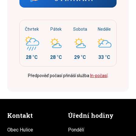
Čtvrtek
Pátek
Sobota
Neděle
28 °C
28 °C
29 °C
33 °C
Předpověď počasí přináší služba
In-počasí
.
Kontakt
Úřední hodiny
Obec Hulice
Pondělí