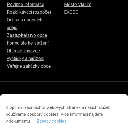
Povinné informace
Město Vlašim
Rozklikávací rozpočet
EKOSO
Ochrana osobních
údajů
Zastupitelstvo obce
Formuláře ke stažení
Obecně závazné
vyhlášky a nařízení
Veřejné zakázky obce
© 2026
www.hulice.cz
Prohlášení o přístupnosti
Prohlášení o ochraně soukromí
K optimalizaci těchto webových stránek a našich služeb
Zásady cookies (EU)
používáme soubory cookies. Více informací najdete
v dokumentu →
Zásady cookies