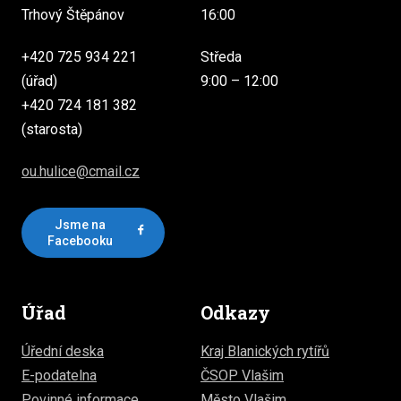
Trhový Štěpánov
16:00
+420 725 934 221
Středa
(úřad)
9:00 – 12:00
+420 724 181 382
(starosta)
ou.hulice@cmail.cz
Jsme na
Facebooku
Úřad
Odkazy
Úřední deska
Kraj Blanických rytířů
E-podatelna
ČSOP Vlašim
Povinné informace
Město Vlašim