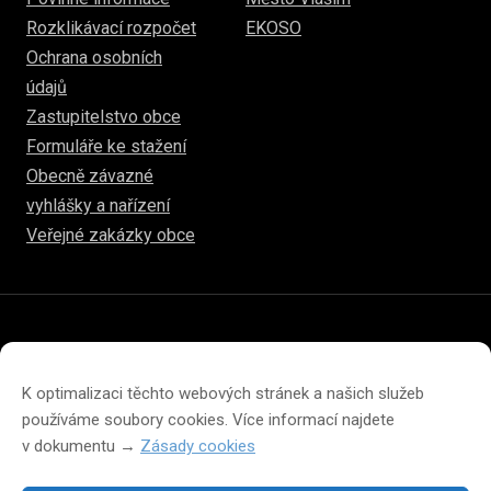
Rozklikávací rozpočet
EKOSO
Ochrana osobních
údajů
Zastupitelstvo obce
Formuláře ke stažení
Obecně závazné
vyhlášky a nařízení
Veřejné zakázky obce
© 2026
www.hulice.cz
Prohlášení o přístupnosti
Prohlášení o ochraně soukromí
K optimalizaci těchto webových stránek a našich služeb
Zásady cookies (EU)
používáme soubory cookies. Více informací najdete
v dokumentu →
Zásady cookies