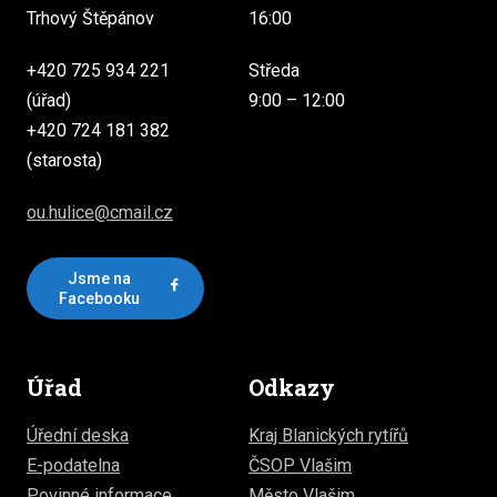
Trhový Štěpánov
16:00
+420 725 934 221
Středa
(úřad)
9:00 – 12:00
+420 724 181 382
(starosta)
ou.hulice@cmail.cz
Jsme na
Facebooku
Úřad
Odkazy
Úřední deska
Kraj Blanických rytířů
E-podatelna
ČSOP Vlašim
Povinné informace
Město Vlašim