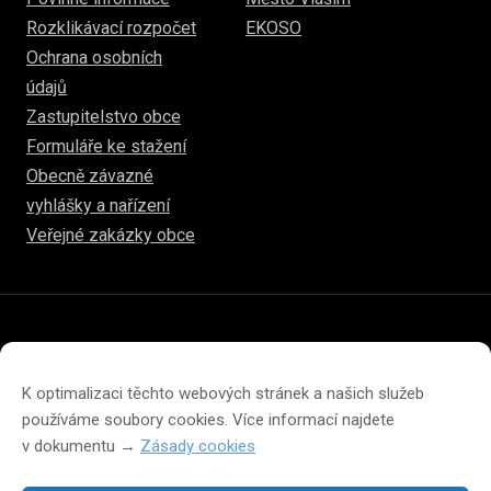
Rozklikávací rozpočet
EKOSO
Ochrana osobních
údajů
Zastupitelstvo obce
Formuláře ke stažení
Obecně závazné
vyhlášky a nařízení
Veřejné zakázky obce
© 2026
www.hulice.cz
Prohlášení o přístupnosti
Prohlášení o ochraně soukromí
K optimalizaci těchto webových stránek a našich služeb
Zásady cookies (EU)
používáme soubory cookies. Více informací najdete
v dokumentu →
Zásady cookies