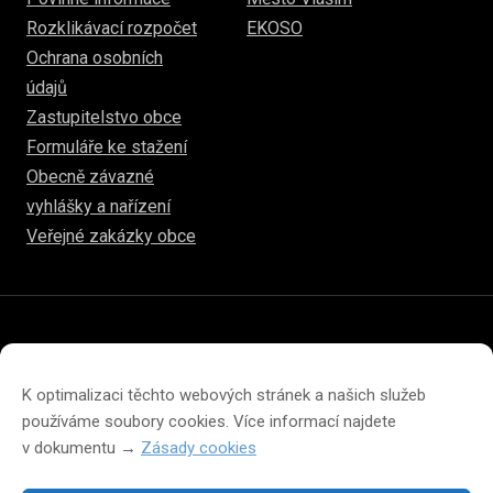
Rozklikávací rozpočet
EKOSO
Ochrana osobních
údajů
Zastupitelstvo obce
Formuláře ke stažení
Obecně závazné
vyhlášky a nařízení
Veřejné zakázky obce
© 2026
www.hulice.cz
Prohlášení o přístupnosti
Prohlášení o ochraně soukromí
K optimalizaci těchto webových stránek a našich služeb
Zásady cookies (EU)
používáme soubory cookies. Více informací najdete
v dokumentu →
Zásady cookies