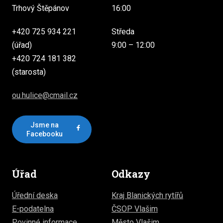
Trhový Štěpánov
16:00
+420 725 934 221
Středa
(úřad)
9:00 – 12:00
+420 724 181 382
(starosta)
ou.hulice@cmail.cz
Jsme na
Facebooku
Úřad
Odkazy
Úřední deska
Kraj Blanických rytířů
E-podatelna
ČSOP Vlašim
Povinné informace
Město Vlašim