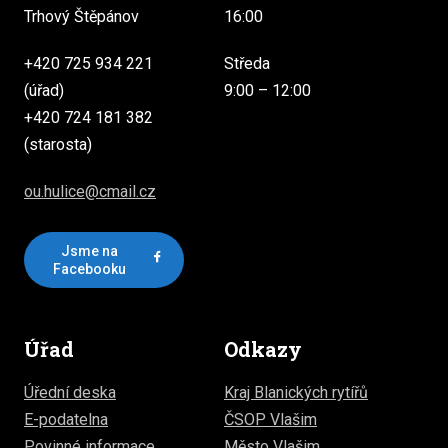
Trhový Štěpánov
16:00
+420 725 934 221
Středa
(úřad)
9:00 – 12:00
+420 724 181 382
(starosta)
ou.hulice@cmail.cz
Jsme na
Facebooku
Úřad
Odkazy
Úřední deska
Kraj Blanických rytířů
E-podatelna
ČSOP Vlašim
Povinné informace
Město Vlašim