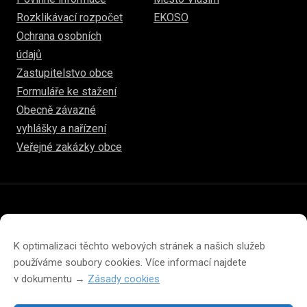
Rozklikávací rozpočet
EKOSO
Ochrana osobních
údajů
Zastupitelstvo obce
Formuláře ke stažení
Obecně závazné
vyhlášky a nařízení
Veřejné zakázky obce
© 2026
www.hulice.cz
Prohlášení o přístupnosti
Prohlášení o ochraně soukromí
K optimalizaci těchto webových stránek a našich služeb
Zásady cookies (EU)
používáme soubory cookies. Více informací najdete
v dokumentu →
Zásady cookies