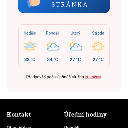
STRÁNKA
Neděle
Pondělí
Úterý
Středa
32 °C
34 °C
27 °C
27 °C
Předpověď počasí přináší služba
In-počasí
.
Kontakt
Úřední hodiny
Obec Hulice
Pondělí