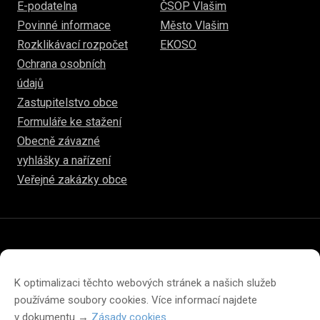
E-podatelna
ČSOP Vlašim
Povinné informace
Město Vlašim
Rozklikávací rozpočet
EKOSO
Ochrana osobních
údajů
Zastupitelstvo obce
Formuláře ke stažení
Obecně závazné
vyhlášky a nařízení
Veřejné zakázky obce
© 2026
www.hulice.cz
Prohlášení o přístupnosti
Prohlášení o ochraně soukromí
K optimalizaci těchto webových stránek a našich služeb
Zásady cookies (EU)
používáme soubory cookies. Více informací najdete
v dokumentu →
Zásady cookies