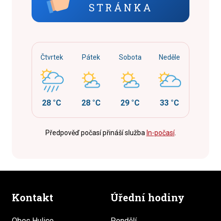
STRÁNKA
Čtvrtek
Pátek
Sobota
Neděle
28 °C
28 °C
29 °C
33 °C
Předpověď počasí přináší služba
In-počasí
.
Kontakt
Úřední hodiny
Obec Hulice
Pondělí