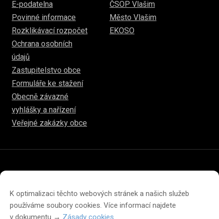
E-podatelna
ČSOP Vlašim
Povinné informace
Město Vlašim
Rozklikávací rozpočet
EKOSO
Ochrana osobních
údajů
Zastupitelstvo obce
Formuláře ke stažení
Obecně závazné
vyhlášky a nařízení
Veřejné zakázky obce
© 2026
www.hulice.cz
Prohlášení o přístupnosti
Prohlášení o ochraně soukromí
K optimalizaci těchto webových stránek a našich služeb
Zásady cookies (EU)
používáme soubory cookies. Více informací najdete
v dokumentu →
Zásady cookies