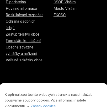
E-podatelna
ČSOP Vlašim
Povinné informace
Město Vlašim
Rozklikávací rozpočet
EKOSO
Ochrana osobních
údajů
Zastupitelstvo obce
Formuláře ke stažení
Obecně závazné
vyhlášky a nařízení
Veřejné zakázky obce
© 2026
www.hulice.cz
Prohlášení o přístupnosti
Prohlášení o ochraně soukromí
K optimalizaci těchto webových stránek a našich služeb
Zásady cookies (EU)
používáme soubory cookies. Více informací najdete
v dokumentu →
Zásady cookies