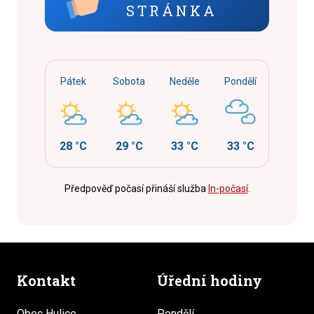
STRÁNKA
Pátek
Sobota
Neděle
Pondělí
28 °C
29 °C
33 °C
33 °C
Předpověď počasí přináší služba
In-počasí
.
Kontakt
Úřední hodiny
Obec Hulice
Pondělí