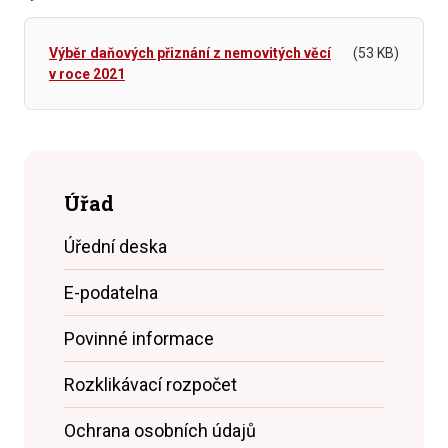
Výběr daňových přiznání z nemovitých věcí
(53 KB)
v roce 2021
Úřad
Úřední deska
E-podatelna
Povinné informace
Rozklikávací rozpočet
Ochrana osobních údajů