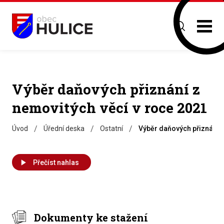
Výběr daňových přiznání z
nemovitých věcí v roce 2021
/
/
/
Úvod
Úřední deska
Ostatní
Výběr daňových přiznání z
Přečíst nahlas
Dokumenty ke stažení