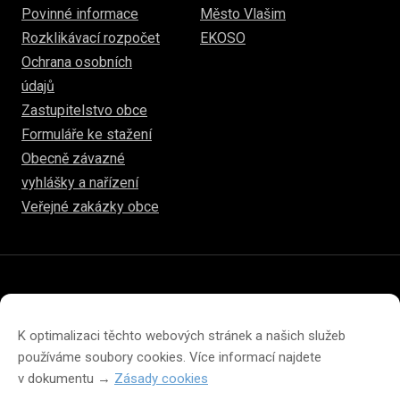
Povinné informace
Město Vlašim
Rozklikávací rozpočet
EKOSO
Ochrana osobních
údajů
Zastupitelstvo obce
Formuláře ke stažení
Obecně závazné
vyhlášky a nařízení
Veřejné zakázky obce
© 2026
www.hulice.cz
Prohlášení o přístupnosti
Prohlášení o ochraně soukromí
K optimalizaci těchto webových stránek a našich služeb
Zásady cookies (EU)
používáme soubory cookies. Více informací najdete
v dokumentu →
Zásady cookies