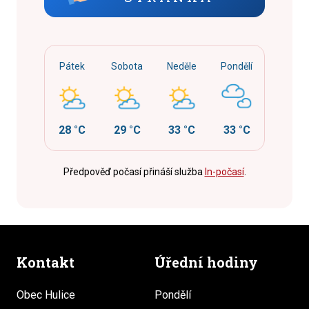
Pátek
Sobota
Neděle
Pondělí
28 °C
29 °C
33 °C
33 °C
Předpověď počasí přináší služba
In-počasí
.
Kontakt
Úřední hodiny
Obec Hulice
Pondělí