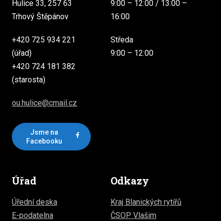
Hulice 33, 257 63
9:00 – 12:00 / 13:00 –
Trhový Štěpánov
16:00
+420 725 934 221
Středa
(úřad)
9:00 – 12:00
+420 724 181 382
(starosta)
ou.hulice@cmail.cz
Jsme na
Facebooku
Úřad
Odkazy
Úřední deska
Kraj Blanických rytířů
E-podatelna
ČSOP Vlašim