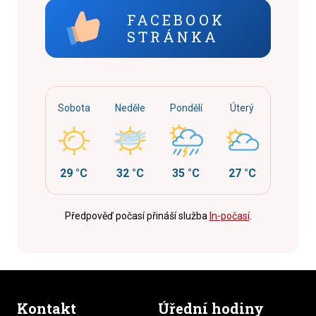
FACEBOOK
STRÁNKA
Sobota
Neděle
Pondělí
Úterý
29 °C
32 °C
35 °C
27 °C
Předpověď počasí přináší služba
In-počasí
.
Kontakt
Úřední hodiny