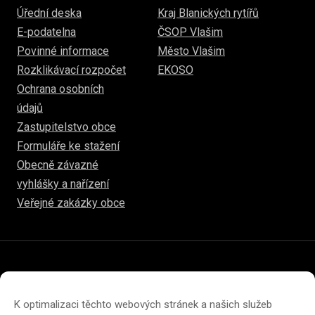
Úřední deska
Kraj Blanických rytířů
E-podatelna
ČSOP Vlašim
Povinné informace
Město Vlašim
Rozklikávací rozpočet
EKOSO
Ochrana osobních
údajů
Zastupitelstvo obce
Formuláře ke stažení
Obecně závazné
vyhlášky a nařízení
Veřejné zakázky obce
© 2026
www.hulice.cz
Prohlášení o přístupnosti
Prohlášení o ochraně soukromí
K optimalizaci těchto webových stránek a našich služeb