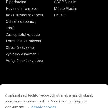
E-podatelna
ČSOP Vlašim
Povinné informace
Město Vlašim
Rozklikávací rozpočet
EKOSO
Ochrana osobních
údajů
Zastupitelstvo obce
Formuláře ke stažení
Obecně závazné
vyhlášky a nařízení
Veřejné zakázky obce
© 2026
www.hulice.cz
Prohlášení o přístupnosti
Prohlášení o ochraně soukromí
K optimalizaci těchto webových stránek a našich služeb
Zásady cookies (EU)
používáme soubory cookies. Více informací najdete
v dokumentu →
Zásady cookies