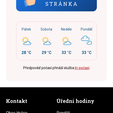
STRÁNKA
Pátek
Sobota
Neděle
Pondělí
28 °C
29 °C
33 °C
33 °C
Předpověď počasí přináší služba
In-počasí
.
Kontakt
Úřední hodiny
Obec Hulice
Pondělí