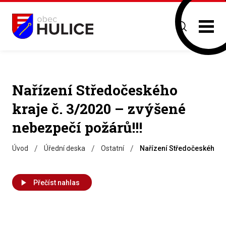
Nařízení Středočeského
kraje č. 3/2020 – zvýšené
nebezpečí požárů!!!
/
/
/
Úvod
Úřední deska
Ostatní
Nařízení Středočeského kr
Přečíst nahlas