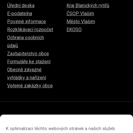
Úřední deska
Kraj Blanických rytířů
E-podatelna
ČSOP Vlašim
Povinné informace
Město Vlašim
Rozklikávací rozpočet
EKOSO
Ochrana osobních
údajů
Zastupitelstvo obce
Formuláře ke stažení
Obecně závazné
vyhlášky a nařízení
Veřejné zakázky obce
© 2026
www.hulice.cz
Prohlášení o přístupnosti
Prohlášení o ochraně soukromí
K optimalizaci těchto webových stránek a našich služeb