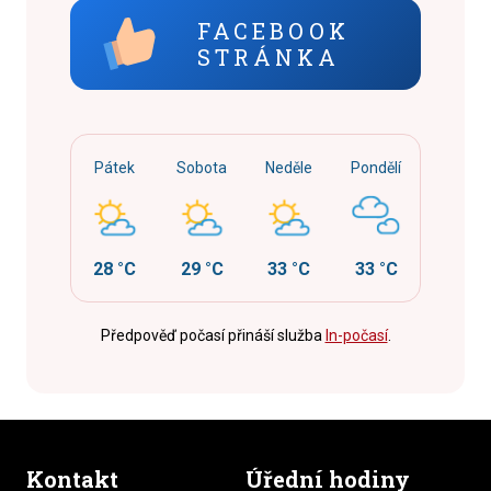
FACEBOOK
STRÁNKA
Pátek
Sobota
Neděle
Pondělí
28 °C
29 °C
33 °C
33 °C
Předpověď počasí přináší služba
In-počasí
.
Kontakt
Úřední hodiny