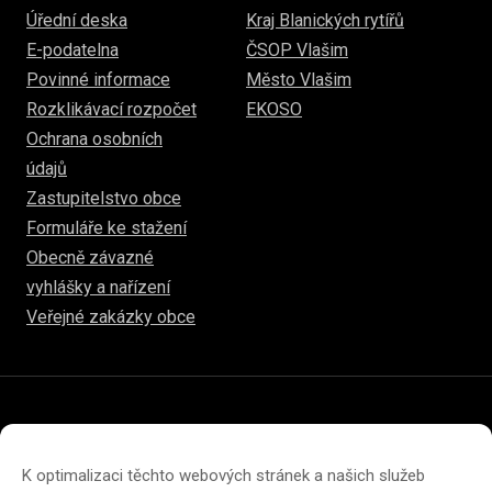
Úřední deska
Kraj Blanických rytířů
E-podatelna
ČSOP Vlašim
Povinné informace
Město Vlašim
Rozklikávací rozpočet
EKOSO
Ochrana osobních
údajů
Zastupitelstvo obce
Formuláře ke stažení
Obecně závazné
vyhlášky a nařízení
Veřejné zakázky obce
© 2026
www.hulice.cz
Prohlášení o přístupnosti
Prohlášení o ochraně soukromí
K optimalizaci těchto webových stránek a našich služeb