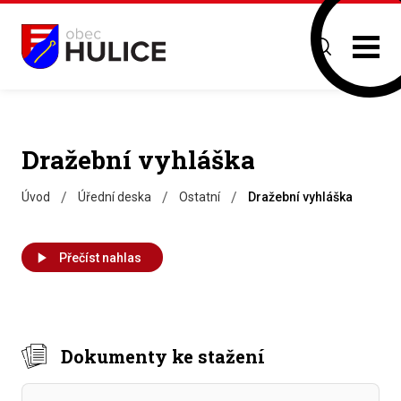
Dražební vyhláška
/
/
/
Úvod
Úřední deska
Ostatní
Dražební vyhláška
Přečíst nahlas
Dokumenty ke stažení