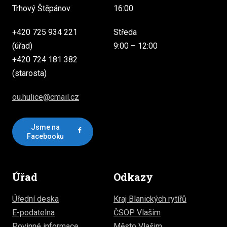
Trhový Štěpánov
16:00
+420 725 934 221
Středa
(úřad)
9:00 – 12:00
+420 724 181 382
(starosta)
ou.hulice@cmail.cz
Jsme na
Facebooku
Úřad
Odkazy
Úřední deska
Kraj Blanických rytířů
E-podatelna
ČSOP Vlašim
Povinné informace
Město Vlašim