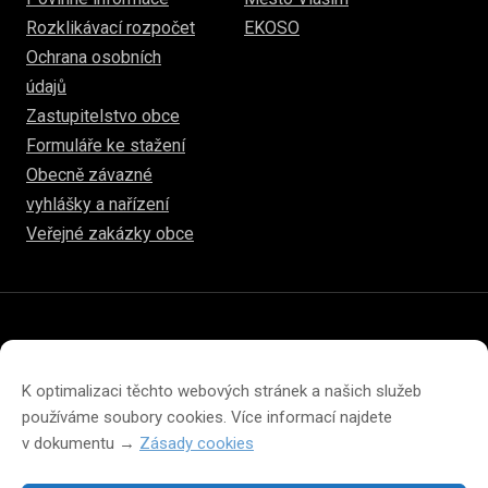
Rozklikávací rozpočet
EKOSO
Ochrana osobních
údajů
Zastupitelstvo obce
Formuláře ke stažení
Obecně závazné
vyhlášky a nařízení
Veřejné zakázky obce
© 2026
www.hulice.cz
Prohlášení o přístupnosti
Prohlášení o ochraně soukromí
K optimalizaci těchto webových stránek a našich služeb
Zásady cookies (EU)
používáme soubory cookies. Více informací najdete
v dokumentu →
Zásady cookies