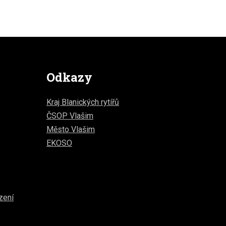
Odkazy
Kraj Blanických rytířů
ČSOP Vlašim
Město Vlašim
EKOSO
zení