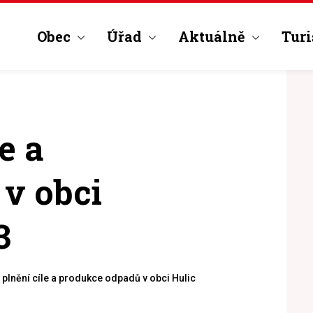
Obec
Úřad
Aktuálně
Turi
e a
v obci
3
 plnění cíle a produkce odpadů v obci Hulice za rok 2023