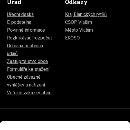
Úřad
Odkazy
Úřední deska
Kraj Blanických rytířů
E-podatelna
ČSOP Vlašim
Povinné informace
Město Vlašim
Rozklikávací rozpočet
EKOSO
Ochrana osobních
údajů
Zastupitelstvo obce
Formuláře ke stažení
Obecně závazné
vyhlášky a nařízení
Veřejné zakázky obce
© 2026
www.hulice.cz