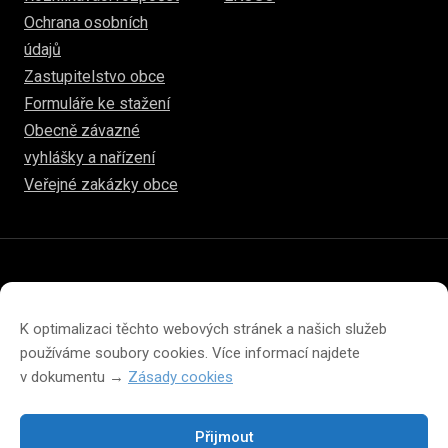
Ochrana osobních
údajů
Zastupitelstvo obce
Formuláře ke stažení
Obecně závazné
vyhlášky a nařízení
Veřejné zakázky obce
© 2026
www.hulice.cz
Prohlášení o přístupnosti
Prohlášení o ochraně soukromí
K optimalizaci těchto webových stránek a našich služeb
Zásady cookies (EU)
používáme soubory cookies. Více informací najdete
v dokumentu →
Zásady cookies
Přijmout