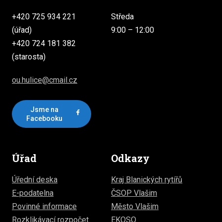
+420 725 934 221
Středa
(úřad)
9:00 – 12:00
+420 724 181 382
(starosta)
ou.hulice@cmail.cz
Jsme na
Facebooku
Úřad
Odkazy
Úřední deska
Kraj Blanických rytířů
E-podatelna
ČSOP Vlašim
Povinné informace
Město Vlašim
Rozklikávací rozpočet
EKOSO