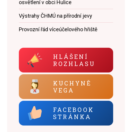
osvětlení v obci Hulice
Výstrahy ČHMÚ na přírodní jevy
Provozní řád víceúčelového hřiště
HLÁŠENÍ
ROZHLASU
KUCHYNĚ
VEGA
FACEBOOK
STRÁNKA