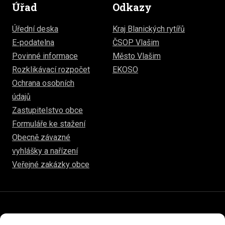
Úřad
Odkazy
Úřední deska
Kraj Blanických rytířů
E-podatelna
ČSOP Vlašim
Povinné informace
Město Vlašim
Rozklikávací rozpočet
EKOSO
Ochrana osobních
údajů
Zastupitelstvo obce
Formuláře ke stažení
Obecně závazné
vyhlášky a nařízení
Veřejné zakázky obce
© 2026
www.hulice.cz