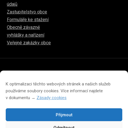
údajů
Zastupitelstvo obce
Formuláře ke stažení
Obecně závazné
vyhlášky a nařízení
Veřejné zakázky obce
© 2026
www.hulice.cz
Prohlášení o přístupnosti
Prohlášení o ochraně soukromí
K optimalizaci těchto webových stránek a našich služeb
Zásady cookies (EU)
používáme soubory cookies. Více informací najdete
v dokumentu →
Zásady cookies
Přijmout
Změna velikosti písma na webu
Odmítnout