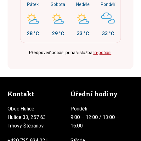
Pátek
Sobota
Neděle
Pondělí
28 °C
29 °C
33 °C
33 °C
Předpověď počasí přináší služba
In-počasí
.
Kontakt
Úřední hodiny
Obec Hulice
Pondělí
Hulice 33, 257 63
9:00 – 12:00 / 13:00 –
Trhový Štěpánov
16:00
+420 725 934 221
Středa