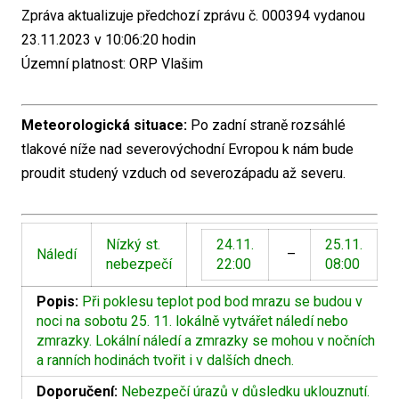
Zpráva aktualizuje předchozí zprávu č. 000394 vydanou
23.11.2023 v 10:06:20 hodin
Územní platnost: ORP Vlašim
Meteorologická situace:
Po zadní straně rozsáhlé
tlakové níže nad severovýchodní Evropou k nám bude
proudit studený vzduch od severozápadu až severu.
Nízký st.
24.11.
25.11.
Náledí
–
nebezpečí
22:00
08:00
Popis:
Při poklesu teplot pod bod mrazu se budou v
noci na sobotu 25. 11. lokálně vytvářet náledí nebo
zmrazky. Lokální náledí a zmrazky se mohou v nočních
a ranních hodinách tvořit i v dalších dnech.
Doporučení:
Nebezpečí úrazů v důsledku uklouznutí.