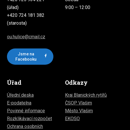
(úřad)
9:00 – 12:00
+420 724 181 382
(starosta)
ou.hulice@cmail.cz
Jsme na
Facebooku
Úřad
Odkazy
Úřední deska
Kraj Blanických rytířů
E-podatelna
ČSOP Vlašim
Povinné informace
Město Vlašim
Rozklikávací rozpočet
EKOSO
Ochrana osobních