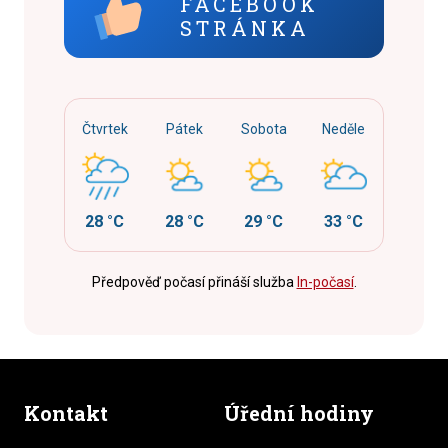
FACEBOOK
STRÁNKA
Čtvrtek
Pátek
Sobota
Neděle
28 °C
28 °C
29 °C
33 °C
Předpověď počasí přináší služba
In-počasí
.
Kontakt
Úřední hodiny