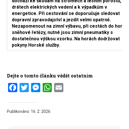
dochází ke škodám na stromech a lesním porostu,
drátech elektrických vedení a k výpadkům v
energetice. Při cestování se doporučuje sledovat
dopravní zpravodajství a jezdit velmi opatrně.
Nezapomenout na zimní výbavu, při cestách do hor i
sněhové řetězy, nutné jsou zimní pneumatiky s
dostatečnou výškou vzorku. Na horách dodržovat
pokyny Horské služby.
Dejte o tomto článku vědět ostatním
Facebook
Twitter
Messenger
WhatsApp
Email
Publikováno:
16. 2. 2026