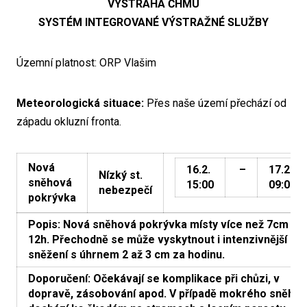
VÝSTRAHA ČHMÚ
SYSTÉM INTEGROVANÉ VÝSTRAŽNÉ SLUŽBY
Územní platnost: ORP Vlašim
Meteorologická situace:
Přes naše území přechází od
západu okluzní fronta.
Nová
16.2.
–
17.2.
Nízký st.
sněhová
15:00
09:00
nebezpečí
pokrývka
Popis: Nová sněhová pokrývka místy více než 7cm za
12h. Přechodně se může vyskytnout i intenzivnější
sněžení s úhrnem 2 až 3 cm za hodinu.
Doporučení: Očekávají se komplikace při chůzi, v
dopravě, zásobování apod. V případě mokrého sněhu