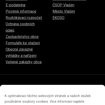
E-podatelna
ČSOP Vlašim
Povinné informace
Město Vlašim
Rozklikávací rozpočet
EKOSO
Ochrana osobních
údajů
Zastupitelstvo obce
Formuláře ke stažení
Obecně závazné
vyhlášky a nařízení
Veřejné zakázky obce
© 2026
www.hulice.cz
Prohlášení o přístupnosti
Prohlášení o ochraně soukromí
K optimalizaci těchto webových stránek a našich služeb
Zásady cookies (EU)
používáme soubory cookies. Více informací najdete