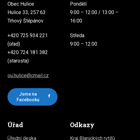
Obec Hulice
Pondělí
Hulice 33, 257 63
9:00 – 12:00 / 13:00 –
Trhový Štěpánov
16:00
+420 725 934 221
Středa
(úřad)
9:00 – 12:00
+420 724 181 382
(starosta)
ou.hulice@cmail.cz
Jsme na
Facebooku
Úřad
Odkazy
Úřední deska
Kraj Blanických rytířů