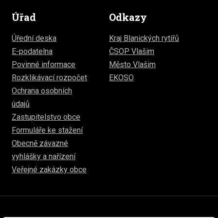
Úřad
Odkazy
Úřední deska
Kraj Blanických rytířů
E-podatelna
ČSOP Vlašim
Povinné informace
Město Vlašim
Rozklikávací rozpočet
EKOSO
Ochrana osobních
údajů
Zastupitelstvo obce
Formuláře ke stažení
Obecně závazné
vyhlášky a nařízení
Veřejné zakázky obce