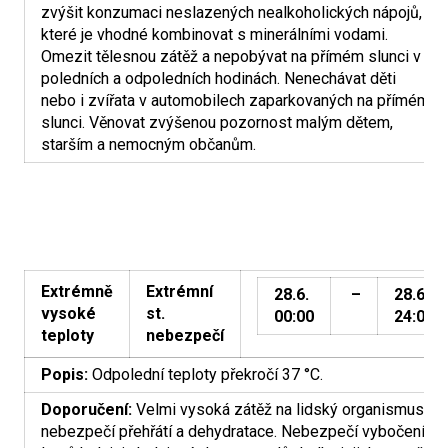
zvýšit konzumaci neslazených nealkoholických nápojů,
které je vhodné kombinovat s minerálními vodami.
Omezit tělesnou zátěž a nepobývat na přímém slunci v
poledních a odpoledních hodinách. Nenechávat děti
nebo i zvířata v automobilech zaparkovaných na přímém
slunci. Věnovat zvýšenou pozornost malým dětem,
starším a nemocným občanům.
Extrémně
Extrémní
28.6.
–
28.6.
vysoké
st.
00:00
24:00
teploty
nebezpečí
Popis:
Odpolední teploty překročí 37 °C.
Doporučení:
Velmi vysoká zátěž na lidský organismus,
nebezpečí přehřátí a dehydratace. Nebezpečí vybočení a