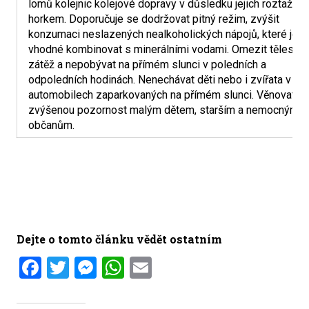
lomů kolejnic kolejové dopravy v důsledku jejich roztažení
horkem. Doporučuje se dodržovat pitný režim, zvýšit
konzumaci neslazených nealkoholických nápojů, které je
vhodné kombinovat s minerálními vodami. Omezit tělesno
zátěž a nepobývat na přímém slunci v poledních a
odpoledních hodinách. Nenechávat děti nebo i zvířata v
automobilech zaparkovaných na přímém slunci. Věnovat
zvýšenou pozornost malým dětem, starším a nemocným
občanům.
Dejte o tomto článku vědět ostatním
Facebook
Twitter
Messenger
WhatsApp
Email