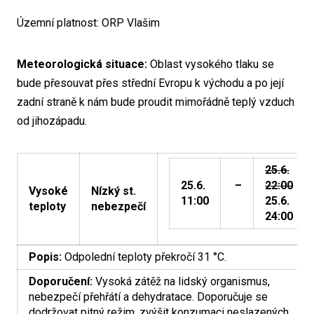
Územní platnost: ORP Vlašim
Meteorologická situace:
Oblast vysokého tlaku se
bude přesouvat přes střední Evropu k východu a po její
zadní straně k nám bude proudit mimořádně teplý vzduch
od jihozápadu.
25.6.
25.6.
–
22:00
Vysoké
Nízký st.
11:00
25.6.
teploty
nebezpečí
24:00
Popis:
Odpolední teploty překročí 31 °C.
Doporučení:
Vysoká zátěž na lidský organismus,
nebezpečí přehřátí a dehydratace. Doporučuje se
dodržovat pitný režim, zvýšit konzumaci neslazených