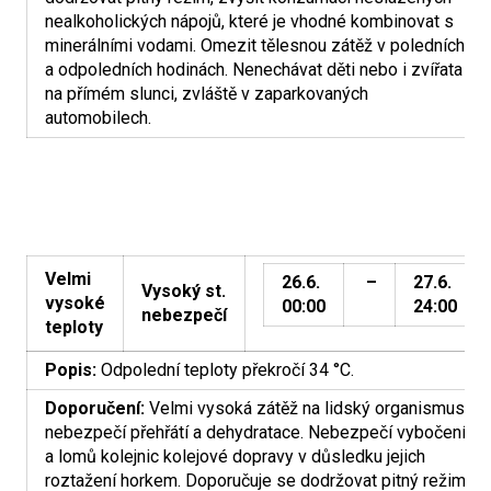
nealkoholických nápojů, které je vhodné kombinovat s
minerálními vodami. Omezit tělesnou zátěž v poledních
a odpoledních hodinách. Nenechávat děti nebo i zvířata
na přímém slunci, zvláště v zaparkovaných
automobilech.
Velmi
26.6.
–
27.6.
Vysoký st.
vysoké
00:00
24:00
nebezpečí
teploty
Popis:
Odpolední teploty překročí 34 °C.
Doporučení:
Velmi vysoká zátěž na lidský organismus,
nebezpečí přehřátí a dehydratace. Nebezpečí vybočení
a lomů kolejnic kolejové dopravy v důsledku jejich
roztažení horkem. Doporučuje se dodržovat pitný režim,