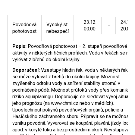
23.12.
24.12.
Povodňová
Vysoký st.
–
00:00
20:00
pohotovost
nebezpečí
Popis:
Povodňová pohotovost – 2. stupeň povodňové
aktivity v některých říčních profilech. Voda v řekách se mů
vylévat z břehů do okolní krajiny.
Doporučení:
Vzestupy hladin řek, voda v některých řekách
se může vylévat z břehů do okolní krajiny. Možnost
zvýšeného odtoku vody a snížení stability stromů v
podmáčené půdě. Možnost průtoků vody přes komunikace
riziko aquaplaningu. Doporučuje se sledovat vývoj situace 
jeho prognózu (na www.chmi.cz nebo v médiích).
Uposlechnout pokynů povodňových orgánů, policie a
Hasičského záchranného sboru. Připravit se na možnost
vzniku povodně. Vyvarovat se koupání, plavání, jízdy lodí
apod. v korytě toku a bezprostředním okolí. Nevstupovat a