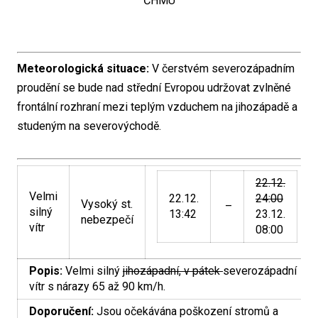
ČHMÚ
Meteorologická situace:
V čerstvém severozápadním
proudění se bude nad střední Evropou udržovat zvlněné
frontální rozhraní mezi teplým vzduchem na jihozápadě a
studeným na severovýchodě.
22.12.
Velmi
22.12.
24:00
Vysoký st.
–
silný
13:42
23.12.
nebezpečí
vítr
08:00
Popis:
Velmi silný
jihozápadní, v pátek
severozápadní
vítr s nárazy 65 až 90 km/h.
Doporučení:
Jsou očekávána poškození stromů a