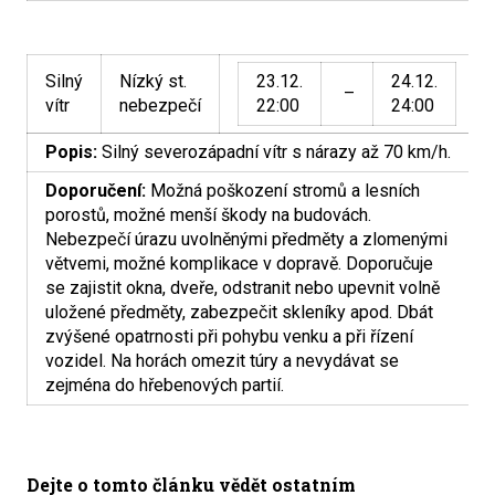
Silný
Nízký st.
23.12.
24.12.
–
vítr
nebezpečí
22:00
24:00
Popis:
Silný severozápadní vítr s nárazy až 70 km/h.
Doporučení:
Možná poškození stromů a lesních
porostů, možné menší škody na budovách.
Nebezpečí úrazu uvolněnými předměty a zlomenými
větvemi, možné komplikace v dopravě. Doporučuje
se zajistit okna, dveře, odstranit nebo upevnit volně
uložené předměty, zabezpečit skleníky apod. Dbát
zvýšené opatrnosti při pohybu venku a při řízení
vozidel. Na horách omezit túry a nevydávat se
zejména do hřebenových partií.
Dejte o tomto článku vědět ostatním