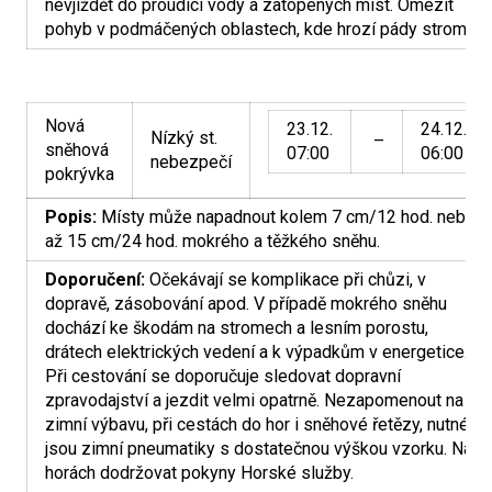
nevjíždět do proudící vody a zatopených míst. Omezit
pohyb v podmáčených oblastech, kde hrozí pády stromů.
Nová
23.12.
24.12.
Nízký st.
–
sněhová
07:00
06:00
nebezpečí
pokrývka
Popis:
Místy může napadnout kolem 7 cm/12 hod. nebo
až 15 cm/24 hod. mokrého a těžkého sněhu.
Doporučení:
Očekávají se komplikace při chůzi, v
dopravě, zásobování apod. V případě mokrého sněhu
dochází ke škodám na stromech a lesním porostu,
drátech elektrických vedení a k výpadkům v energetice.
Při cestování se doporučuje sledovat dopravní
zpravodajství a jezdit velmi opatrně. Nezapomenout na
zimní výbavu, při cestách do hor i sněhové řetězy, nutné
jsou zimní pneumatiky s dostatečnou výškou vzorku. Na
horách dodržovat pokyny Horské služby.