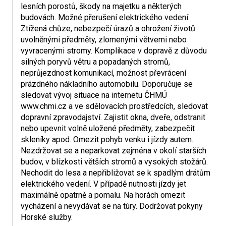
lesních porostů, škody na majetku a některých
budovách. Možné přerušení elektrického vedení.
Ztížená chůze, nebezpečí úrazů a ohrožení životů
uvolněnými předměty, zlomenými větvemi nebo
vyvracenými stromy. Komplikace v dopravě z důvodu
silných poryvů větru a popadaných stromů,
neprůjezdnost komunikací, možnost převrácení
prázdného nákladního automobilu. Doporučuje se
sledovat vývoj situace na internetu ČHMÚ
www.chmi.cz a ve sdělovacích prostředcích, sledovat
dopravní zpravodajství. Zajistit okna, dveře, odstranit
nebo upevnit volně uložené předměty, zabezpečit
skleníky apod. Omezit pohyb venku i jízdy autem.
Nezdržovat se a neparkovat zejména v okolí starších
budov, v blízkosti větších stromů a vysokých stožárů.
Nechodit do lesa a nepřibližovat se k spadlým drátům
elektrického vedení. V případě nutnosti jízdy jet
maximálně opatrně a pomalu. Na horách omezit
vycházení a nevydávat se na túry. Dodržovat pokyny
Horské služby.