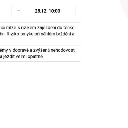
–
28.12. 10:00
ucí mlze s rizikem zaježdění do tenké
din. Riziko smyku při náhlém brždění a
lémy v dopravě a zvýšená nehodovost.
 jezdit velmi opatrně.