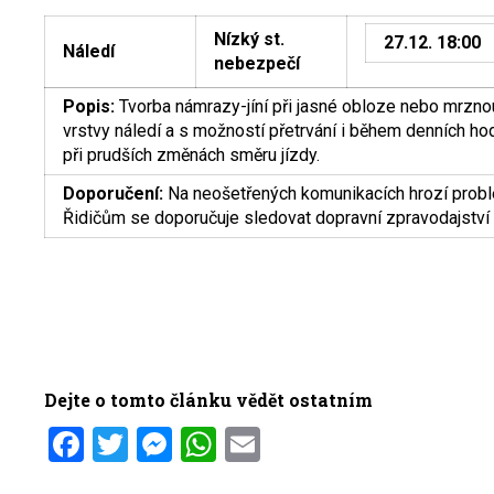
Nízký st.
27.12. 18:00
Náledí
nebezpečí
Popis:
Tvorba námrazy-jíní při jasné obloze nebo mrzno
vrstvy náledí a s možností přetrvání i během denních ho
při prudších změnách směru jízdy.
Doporučení:
Na neošetřených komunikacích hrozí prob
Řidičům se doporučuje sledovat dopravní zpravodajství a
Dejte o tomto článku vědět ostatním
Facebook
Twitter
Messenger
WhatsApp
Email