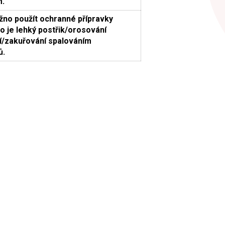
m.
no použít ochranné přípravky
o je lehký postřik/orosování
í/zakuřování spalováním
ů.