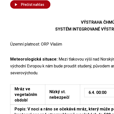
Přečíst nahlas
VÝSTRAHA ČHM
SYSTÉM INTEGROVANÉ VÝSTR
Územní platnost: ORP Vlašim
Meteorologická situace:
Mezi tlakovou výší nad Norský
východní Evropou k nám bude proudit studený, původem ar
severovýchodu.
Mráz ve
Nízký st.
6.4. 00:00
vegetačním
nebezpečí
období
Popis: V noci a ráno se očekává mráz, který může 