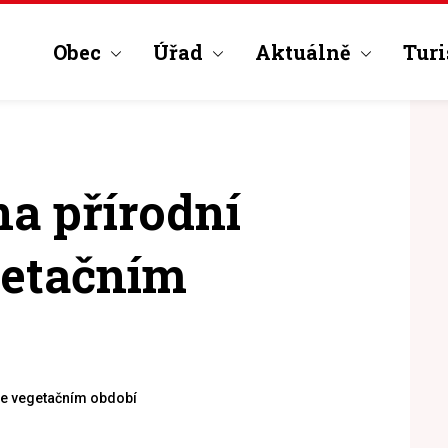
Obec
Úřad
Aktuálně
Turi
a přírodní
getačním
ve vegetačním období