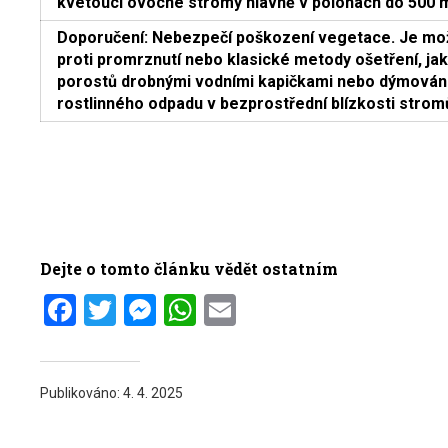
kvetoucí ovocné stromy hlavně v polohách do 500 
Doporučení: Nebezpečí poškození vegetace. Je mož
proti promrznutí nebo klasické metody ošetření, jak
porostů drobnými vodními kapičkami nebo dýmován
rostlinného odpadu v bezprostřední blízkosti strom
Dejte o tomto článku vědět ostatním
Facebook
Twitter
Messenger
WhatsApp
Email
Publikováno:
4. 4. 2025