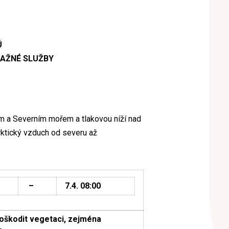
Ú
AŽNÉ SLUŽBY
m a Severním mořem a tlakovou níží nad
ktický vzduch od severu až
–
7.4. 08:00
poškodit vegetaci, zejména