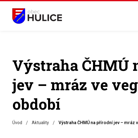
Výstraha ČHMÚ n
jev – mráz ve ve
období
/
/
Úvod
Aktuality
Výstraha ČHMÚ na přírodní jev – mráz 