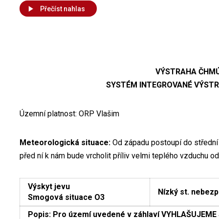
Přečíst nahlas
VÝSTRAHA ČHM
SYSTÉM INTEGROVANÉ VÝSTR
Územní platnost: ORP Vlašim
Meteorologická situace:
Od západu postoupí do střední 
před ní k nám bude vrcholit příliv velmi teplého vzduchu od 
Výskyt jevu
Nízký st. nebezp
Smogová situace O3
Popis: Pro území uvedené v záhlaví VYHLAŠUJEM