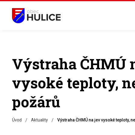
Výstraha ČHMÚ n
vysoké teploty, n
požárů
/
/
Úvod
Aktuality
Výstraha ČHMÚ na jev vysoké teploty, n