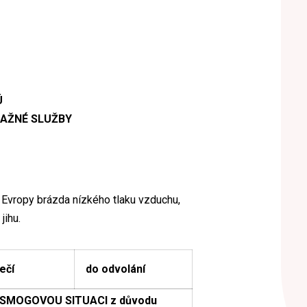
Ú
AŽNÉ SLUŽBY
Evropy brázda nízkého tlaku vzduchu,
jihu.
ečí
do odvolání
E SMOGOVOU SITUACI z důvodu