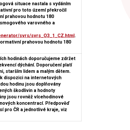
gová situace nastala s vydáním
ativní pro toto území překročil
ní prahovou hodnotu 180
h smogového varovného a
_generator/svrs/svrs_O3_1_CZ.html
.
formativní prahovou hodnotu 180
ních hodinách doporučujeme zdržet
kvencí dýchání. Doporučení platí
i, starším lidem a malým dětem.
k dispozici na internetových
ždou hodinu jsou doplňovány
ných škodlivin a hodnoty
ny jsou rovněž vícehodinové
inových koncentrací. Předpověď
 pro ČR a jednotlivé kraje, viz