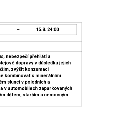
–
15.8. 24:00
s, nebezpečí přehřátí a
lejové dopravy v důsledku jejich
ežim, zvýšit konzumaci
né kombinovat s minerálními
m slunci v poledních a
ata v automobilech zaparkovaných
lým dětem, starším a nemocným