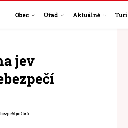
Obec
Úřad
Aktuálně
Turi
a jev
ebezpečí
ebezpečí požárů