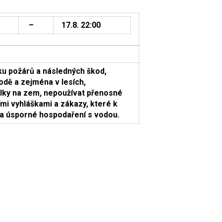
–
17.8. 22:00
ku požárů a následných škod,
rodě a zejména v lesích,
lky na zem, nepoužívat přenosné
ími vyhláškami a zákazy, které k
na úsporné hospodaření s vodou.