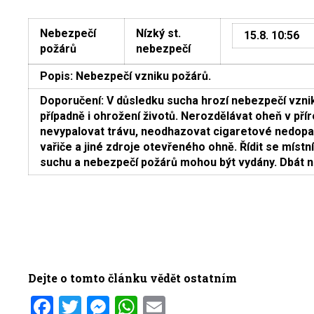
Nebezpečí
Nízký st.
15.8. 10:56
požárů
nebezpečí
Popis: Nebezpečí vzniku požárů.
Doporučení: V důsledku sucha hrozí nebezpečí vzni
případně i ohrožení životů. Nerozdělávat oheň v pří
nevypalovat trávu, neodhazovat cigaretové nedopa
vařiče a jiné zdroje otevřeného ohně. Řídit se místn
suchu a nebezpečí požárů mohou být vydány. Dbát 
Dejte o tomto článku vědět ostatním
Facebook
Twitter
Messenger
WhatsApp
Email