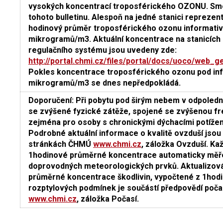
vysokých koncentrací troposférického OZONU. Smo
tohoto bulletinu. Alespoň na jedné stanici reprezent
hodinový průměr troposférického ozonu informativ
mikrogramů/m3. Aktuální koncentrace na stanicíc
regulačního systému jsou uvedeny zde:
http://portal.chmi.cz/files/portal/docs/uoco/web
Pokles koncentrace troposférického ozonu pod in
mikrogramů/m3 se dnes nepředpokládá.
Doporučení: Při pobytu pod širým nebem v odpoled
se zvýšené fyzické zátěže, spojené se zvýšenou fre
zejména pro osoby s chronickými dýchacími potížem
Podrobné aktuální informace o kvalitě ovzduší jsou 
stránkách ČHMÚ
www.chmi.cz
, záložka Ovzduší. Ka
1hodinové průměrné koncentrace automaticky měře
doprovodných meteorologických prvků. Aktualizová
průměrné koncentrace škodlivin, vypočtené z 1hod
rozptylových podmínek je součástí předpovědí počasí
www.chmi.cz
, záložka Počasí.