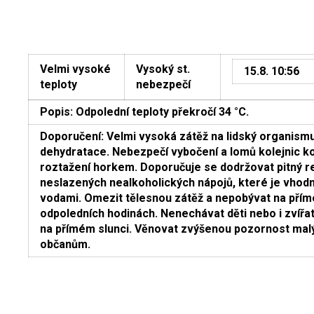
Velmi vysoké
Vysoký st.
15.8. 10:56
teploty
nebezpečí
Popis: Odpolední teploty překročí 34 °C.
Doporučení: Velmi vysoká zátěž na lidský organismu
dehydratace. Nebezpečí vybočení a lomů kolejnic ko
roztažení horkem. Doporučuje se dodržovat pitný r
neslazených nealkoholických nápojů, které je vhod
vodami. Omezit tělesnou zátěž a nepobývat na přímé
odpoledních hodinách. Nenechávat děti nebo i zvíř
na přímém slunci. Věnovat zvýšenou pozornost ma
občanům.