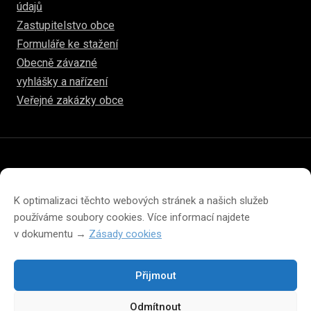
údajů
Zastupitelstvo obce
Formuláře ke stažení
Obecně závazné
vyhlášky a nařízení
Veřejné zakázky obce
© 2026
www.hulice.cz
Prohlášení o přístupnosti
Prohlášení o ochraně soukromí
K optimalizaci těchto webových stránek a našich služeb
Zásady cookies (EU)
používáme soubory cookies. Více informací najdete
v dokumentu →
Zásady cookies
Přijmout
Změna velikosti písma na webu
Odmítnout