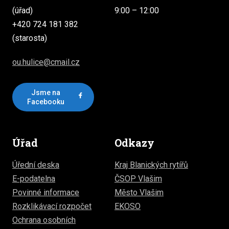
(úřad)
9:00 – 12:00
+420 724 181 382
(starosta)
ou.hulice@cmail.cz
Jsme na
Facebooku
Úřad
Odkazy
Úřední deska
Kraj Blanických rytířů
E-podatelna
ČSOP Vlašim
Povinné informace
Město Vlašim
Rozklikávací rozpočet
EKOSO
Ochrana osobních