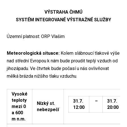
VÝSTRAHA ČHMÚ
SYSTÉM INTEGROVANÉ VÝSTRAŽNÉ SLUŽBY
Územní platnost: ORP Vlašim
Meteorologická situace:
Kolem slábnoucí tlakové výše
nad střední Evropou k nám bude proudit teplý vzduch od
jihozápadu. Ve čtvrtek bude počasí u nás ovlivňovat
mělká brázda nižšího tlaku vzduchu.
Vysoké
teploty
31.7.
–
31.7.
Nízký st.
mezi 0
12:00
20:00
nebezpečí
a 600
m n.m.