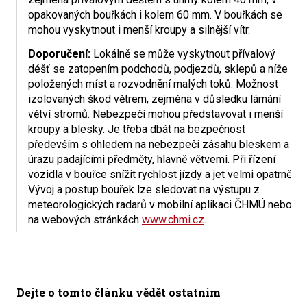
opakovaných bouřkách i kolem 60 mm. V bouřkách se
mohou vyskytnout i menší kroupy a silnější vítr.
Doporučení:
Lokálně se může vyskytnout přívalový
déšť se zatopením podchodů, podjezdů, sklepů a níže
položených míst a rozvodnění malých toků. Možnost
izolovaných škod větrem, zejména v důsledku lámání
větví stromů. Nebezpečí mohou představovat i menší
kroupy a blesky. Je třeba dbát na bezpečnost
především s ohledem na nebezpečí zásahu bleskem a
úrazu padajícími předměty, hlavně větvemi. Při řízení
vozidla v bouřce snížit rychlost jízdy a jet velmi opatrně.
Vývoj a postup bouřek lze sledovat na výstupu z
meteorologických radarů v mobilní aplikaci ČHMÚ nebo
na webových stránkách
www.chmi.cz
.
Dejte o tomto článku vědět ostatním