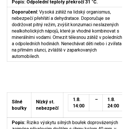
Popis: Odpolední teploty překročí 31 °C.
Doporučení:
Vysoká zátěž na lidský organismus,
nebezpečí přehřátí a dehydratace. Doporučuje se
dodržovat pitný režim, zvýšit konzumaci neslazených
nealkoholických nápojů, které je vhodné kombinovat s
minerálními vodami. Omezit tělesnou zátěž v poledních
a odpoledních hodinách. Nenechávat děti nebo i zvířata
na přímém slunci, zvláště v zaparkovaných
automobilech.
1.8.
–
1.8.
Silné
Nízký st.
14:00
24:00
bouřky
nebezpečí
Popis:
Riziko výskytu silných bouřek doprovázených
zejména přívalovým deštěm s úhrny kolem 40 mm, v