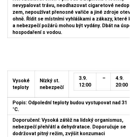
nevypalovat trávu, neodhazovat cigaretové nedopalk
zem, nepoužívat přenosné vařiče a jiné zdroje otevř
ohně. Řídit se místními vyhláškami a zákazy, které k s
a nebezpečí požárů mohou být vydány. Dbát na úspor
hospodaření s vodou.
3.9.
–
4.9.
Vysoké
Nízký st.
12:00
20:00
teploty
nebezpečí
Popis: Odpolední teploty budou vystupovat nad 31
°C.
Doporučení: Vysoká zátěž na lidský organismus,
nebezpečí přehřátí a dehydratace. Doporučuje se
dodržovat pitný režim, zvýšit konzumaci