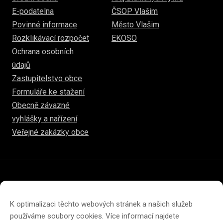
E-podatelna
ČSOP Vlašim
Povinné informace
Město Vlašim
Rozklikávací rozpočet
EKOSO
Ochrana osobních
údajů
Zastupitelstvo obce
Formuláře ke stažení
Obecně závazné
vyhlášky a nařízení
Veřejné zakázky obce
© 2026
www.hulice.cz
Prohlášení o přístupnosti
Prohlášení o ochraně soukromí
K optimalizaci těchto webových stránek a našich služeb
Zásady cookies (EU)
používáme soubory cookies. Více informací najdete