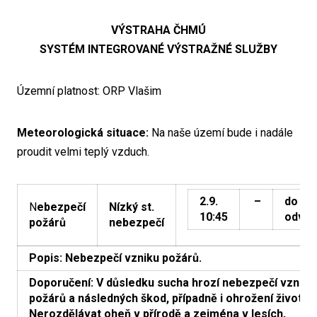
VÝSTRAHA ČHMÚ
SYSTÉM INTEGROVANÉ VÝSTRAŽNÉ SLUŽBY
Územní platnost: ORP Vlašim
Meteorologická situace:
Na naše území bude i nadále
proudit velmi teplý vzduch.
2.9.
–
do
N
ebezpečí
Nízký st.
10:45
odvol
požárů
nebezpečí
Popis: Nebezpečí vzniku požárů.
Doporučení: V důsledku sucha hrozí nebezpečí vzniku
požárů a následných škod, případně i ohrožení životů.
Nerozdělávat oheň v přírodě a zejména v lesích,