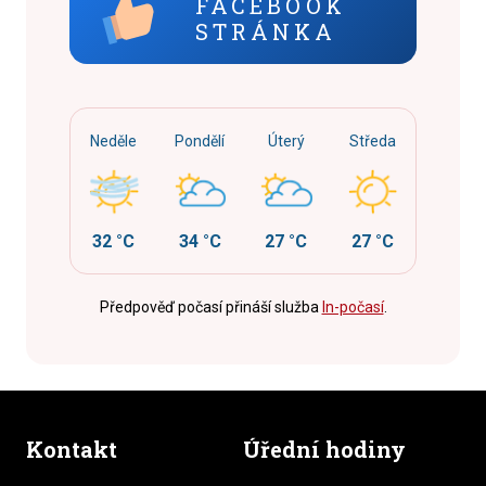
FACEBOOK
STRÁNKA
Neděle
Pondělí
Úterý
Středa
32 °C
34 °C
27 °C
27 °C
Předpověď počasí přináší služba
In-počasí
.
Kontakt
Úřední hodiny