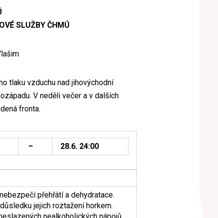
Ú
OVÉ SLUŽBY ČHMÚ
Vlašim
ho tlaku vzduchu nad jihovýchodní
ozápadu. V neděli večer a v dalších
dená fronta.
–
28.6. 24:00
nebezpečí přehřátí a dehydratace.
důsledku jejich roztažení horkem.
neslazených nealkoholických nápojů,