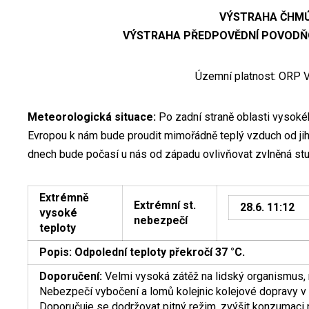
VÝSTRAHA ČHM
VÝSTRAHA PŘEDPOVĚDNÍ POVODŇ
Územní platnost: ORP 
Meteorologická situace:
Po zadní straně oblasti vysoké
Evropou k nám bude proudit mimořádně teplý vzduch od jih
dnech bude počasí u nás od západu ovlivňovat zvlněná stu
Extrémně
Extrémní st.
28.6. 11:12
vysoké
nebezpečí
teploty
Popis:
Odpolední teploty překročí 37 °C.
Doporučení:
Velmi vysoká zátěž na lidský organismus, 
Nebezpečí vybočení a lomů kolejnic kolejové dopravy v 
Doporučuje se dodržovat pitný režim, zvýšit konzumaci 