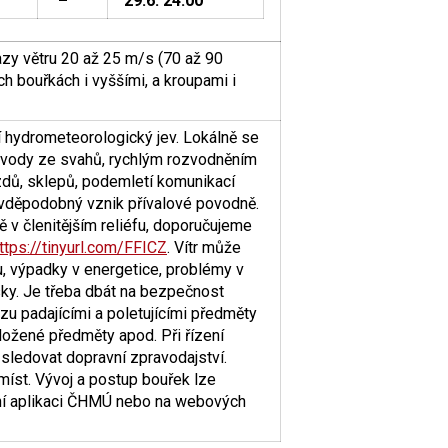
–
29.6. 24:00
y větru 20 až 25 m/s (70 až 90
 bouřkách i vyššími, a kroupami i
 hydrometeorologický jev. Lokálně se
 vody ze svahů, rychlým rozvodněním
zdů, sklepů, podemletí komunikací
avděpodobný vznik přívalové povodně.
ě v členitějším reliéfu, doporučujeme
ttps://tinyurl.com/FFICZ
. Vítr může
u, výpadky v energetice, problémy v
ky. Je třeba dbát na bezpečnost
 padajícími a poletujícími předměty
oložené předměty apod. Při řízení
, sledovat dopravní zpravodajství.
míst. Vývoj a postup bouřek lze
lní aplikaci ČHMÚ nebo na webových