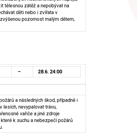
it tělesnou zátěž a nepobývat na
hávat děti nebo i zvířata v
t zvýšenou pozornost malým dětem,
–
28.6. 24:00
ožárů a následných škod, případně i
 lesích, nevypalovat trávu,
enosné vařiče a jiné zdroje
, které k suchu a nebezpečí požárů
u.