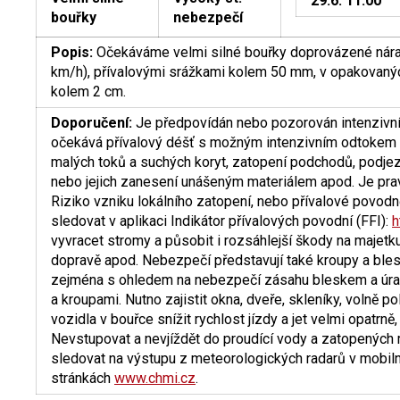
29.6. 11:00
bouřky
nebezpečí
Popis:
Očekáváme velmi silné bouřky doprovázené náraz
km/h), přívalovými srážkami kolem 50 mm, v opakovaných
kolem 2 cm.
Doporučení:
Je předpovídán nebo pozorován intenzivní
očekává přívalový déšť s možným intenzivním odtokem
malých toků a suchých koryt, zatopení podchodů, podje
nebo jejich zanesení unášeným materiálem apod. Je pr
Riziko vzniku lokálního zatopení, nebo přívalové povodn
sledovat v aplikaci Indikátor přívalových povodní (FFI):
h
vyvracet stromy a působit i rozsáhlejší škody na majetk
dopravě apod. Nebezpečí představují také kroupy a bles
zejména s ohledem na nebezpečí zásahu bleskem a úrazu
a kroupami. Nutno zajistit okna, dveře, skleníky, volně p
vozidla v bouřce snížit rychlost jízdy a jet velmi opatrně
Nevstupovat a nevjíždět do proudící vody a zatopených 
sledovat na výstupu z meteorologických radarů v mobi
stránkách
www.chmi.cz
.