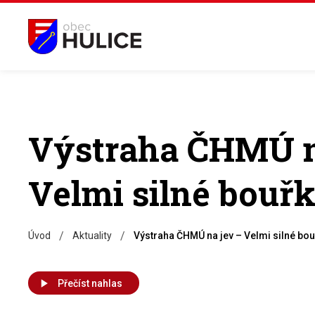
Výstraha ČHMÚ n
Velmi silné bouř
/
/
Úvod
Aktuality
Výstraha ČHMÚ na jev – Velmi silné bou
Přečíst nahlas