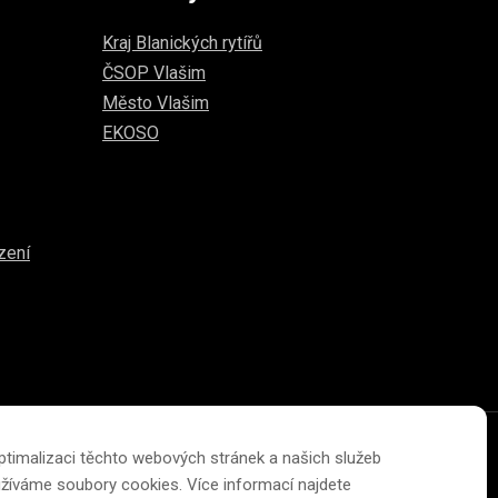
Kraj Blanických rytířů
ČSOP Vlašim
Město Vlašim
EKOSO
zení
ptimalizaci těchto webových stránek a našich služeb
Změna velikosti písma na webu
žíváme soubory cookies. Více informací najdete