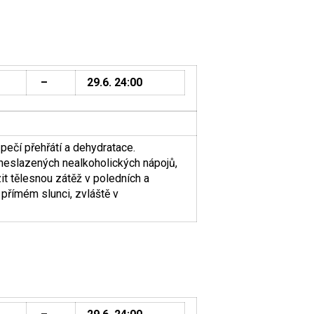
–
29.6. 24:00
ečí přehřátí a dehydratace.
neslazených nealkoholických nápojů,
t tělesnou zátěž v poledních a
 přímém slunci, zvláště v