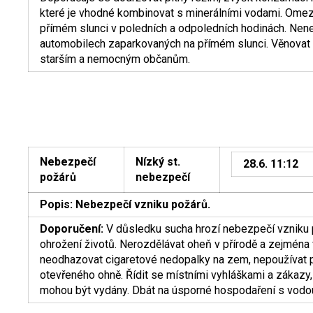
které je vhodné kombinovat s minerálními vodami. Omez
přímém slunci v poledních a odpoledních hodinách. Nenec
automobilech zaparkovaných na přímém slunci. Věnova
starším a nemocným občanům.
Nebezpečí
Nízký st.
28.6. 11:12
požárů
nebezpečí
Popis:
Nebezpečí vzniku požárů.
Doporučení:
V důsledku sucha hrozí nebezpečí vzniku p
ohrožení životů. Nerozdělávat oheň v přírodě a zejména v
neodhazovat cigaretové nedopalky na zem, nepoužívat př
otevřeného ohně. Řídit se místními vyhláškami a zákazy
mohou být vydány. Dbát na úsporné hospodaření s vodo