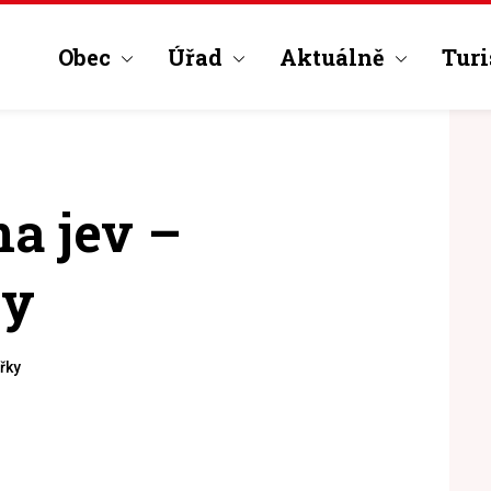
Obec
Úřad
Aktuálně
Turi
a jev –
ky
řky