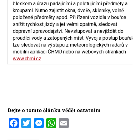
bleskem a úrazu padajícími a poletujícími předměty a
kroupami. Nutno zajistit okna, dveře, skleníky, volně
položené předměty apod. Při řízení vozidla v bouřce
snížit rychlost jízdy a jet velmi opatrně, sledovat
dopravní zpravodajství. Nevstupovat a nevjíždět do
proudící vody a zatopených míst. Vývoj a postup bouřek
lze sledovat na výstupu z meteorologických radarů v
mobilní aplikaci ČHMÚ nebo na webových stránkách
www.chmi.cz
.
Dejte o tomto článku vědět ostatním
Facebook
Twitter
Messenger
WhatsApp
Email