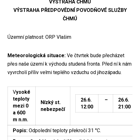
VÝSTRAHA ČHMÚ
VÝSTRAHA PŘEDPOVĚDNÍ POVODŇOVÉ SLUŽBY
ČHMÚ
Územní platnost: ORP Vlašim
Meteorologická situace:
Ve čtvrtek bude přecházet
přes naše území k východu studená fronta. Před ní k nám
vyvrcholí příliv velmi teplého vzduchu od jihozápadu.
V
ysoké
teploty
26.6.
–
26.6.
Nízký st.
mezi 0
12:00
21:00
nebezpečí
a 600
m n.m.
Popis:
Odpolední teploty překročí 31 °C.