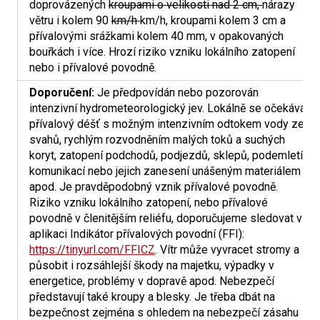
doprovázených
kroupami o velikosti nad 2 cm,
nárazy
větru i kolem 90
km/h
km/h, kroupami kolem 3 cm a
přívalovými srážkami kolem 40 mm, v opakovaných
bouřkách i více. Hrozí riziko vzniku lokálního zatopení
nebo i přívalové povodně.
Doporučení:
Je předpovídán nebo pozorován
intenzivní hydrometeorologický jev. Lokálně se očekává
přívalový déšť s možným intenzivním odtokem vody ze
svahů, rychlým rozvodněním malých toků a suchých
koryt, zatopení podchodů, podjezdů, sklepů, podemletí
komunikací nebo jejich zanesení unášeným materiálem
apod. Je pravděpodobný vznik přívalové povodně.
Riziko vzniku lokálního zatopení, nebo přívalové
povodně v členitějším reliéfu, doporučujeme sledovat v
aplikaci Indikátor přívalových povodní (FFI):
https://tinyurl.com/FFICZ
. Vítr může vyvracet stromy a
působit i rozsáhlejší škody na majetku, výpadky v
energetice, problémy v dopravě apod. Nebezpečí
představují také kroupy a blesky. Je třeba dbát na
bezpečnost zejména s ohledem na nebezpečí zásahu