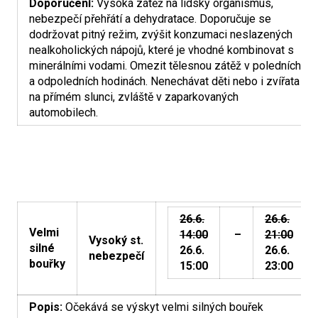
Doporučení:
Vysoká zátěž na lidský organismus,
nebezpečí přehřátí a dehydratace. Doporučuje se
dodržovat pitný režim, zvýšit konzumaci neslazených
nealkoholických nápojů, které je vhodné kombinovat s
minerálními vodami. Omezit tělesnou zátěž v poledních
a odpoledních hodinách. Nenechávat děti nebo i zvířata
na přímém slunci, zvláště v zaparkovaných
automobilech.
26.6.
26.6.
Velmi
14:00
–
21:00
Vysoký st.
silné
26.6.
26.6.
nebezpečí
bouřky
15:00
23:00
Popis:
Očekává se výskyt velmi silných bouřek