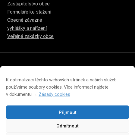
Zastupitelstvo obce
Formuláře ke stažení
Obecně závazné
vyhlášky a nařízení
Veřejné zakázky obce
© 2026
www.hulice.cz
Prohlášení o přístupnosti
Prohlášení o ochraně soukromí
K optimalizaci těchto webových stránek a našich služeb
Zásady cookies (EU)
používáme soubory cookies. Více informací najdete
v dokumentu →
Zásady cookies
Přijmout
Změna velikosti písma na webu
Odmítnout
A
A
A