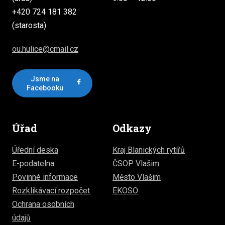
+420 724 181 382
(starosta)
ou.hulice@cmail.cz
Jsme na
Facebooku
Úřad
Odkazy
Úřední deska
Kraj Blanických rytířů
E-podatelna
ČSOP Vlašim
Povinné informace
Město Vlašim
Rozklikávací rozpočet
EKOSO
Ochrana osobních
údajů