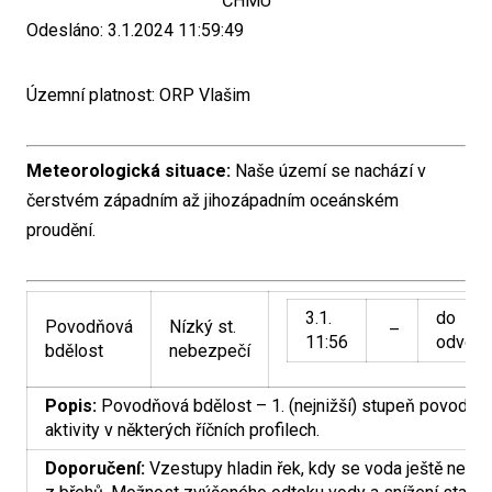
ČHMÚ
Odesláno: 3.1.2024 11:59:49
Územní platnost: ORP Vlašim
Meteorologická situace:
Naše území se nachází v
čerstvém západním až jihozápadním oceánském
proudění.
3.1.
do
Povodňová
Nízký st.
–
11:56
odvolá
bdělost
nebezpečí
Popis:
Povodňová bdělost – 1. (nejnižší) stupeň povodňo
aktivity v některých říčních profilech.
Doporučení:
Vzestupy hladin řek, kdy se voda ještě nevyl