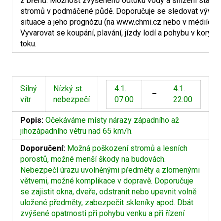
z břehů. Možnost zvýšeného odtoku vody a snížení stabili
stromů v podmáčené půdě. Doporučuje se sledovat vývoj
situace a jeho prognózu (na www.chmi.cz nebo v médiích).
Vyvarovat se koupání, plavání, jízdy lodí a pohybu v korytě
toku.
Silný
Nízký st.
4.1.
4.1.
–
vítr
nebezpečí
07:00
22:00
Popis:
Očekáváme místy nárazy západního až
jihozápadního větru nad 65 km/h.
Doporučení:
Možná poškození stromů a lesních
porostů, možné menší škody na budovách.
Nebezpečí úrazu uvolněnými předměty a zlomenými
větvemi, možné komplikace v dopravě. Doporučuje
se zajistit okna, dveře, odstranit nebo upevnit volně
uložené předměty, zabezpečit skleníky apod. Dbát
zvýšené opatrnosti při pohybu venku a při řízení