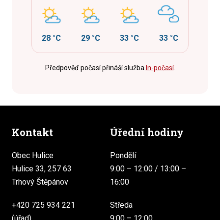
28 °C
29 °C
33 °C
33 °C
Předpověď počasí přináší služba
In-počasí
.
Kontakt
Úřední hodiny
Obec Hulice
Pondělí
Hulice 33, 257 63
9:00 – 12:00 / 13:00 –
Trhový Štěpánov
16:00
+420 725 934 221
Středa
(úřad)
9:00 – 12:00